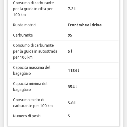
Consumo di carburante
per la guida in città per
7.2 l
100 km
Ruote motrici
Front wheel drive
Carburante
95
Consumo di carburante
per la guida in autostrada
5 l
per 100 km
Capacità massima del
1184 l
bagagliaio
Capacità minima del
354 l
bagagliaio
Consumo misto di
5.8 l
carburante per 100 km
Numero di posti
5