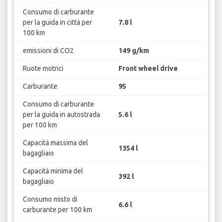
Consumo di carburante
per la guida in città per
7.8 l
100 km
emissioni di CO2
149 g/km
Ruote motrici
Front wheel drive
Carburante
95
Consumo di carburante
per la guida in autostrada
5.6 l
per 100 km
Capacità massima del
1354 l
bagagliaio
Capacità minima del
392 l
bagagliaio
Consumo misto di
6.6 l
carburante per 100 km