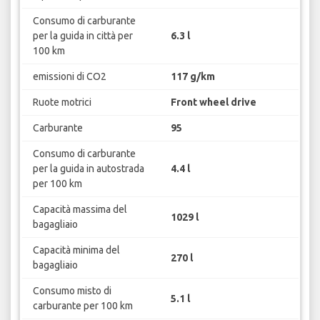
Consumo di carburante
per la guida in città per
6.3 l
100 km
emissioni di CO2
117 g/km
Ruote motrici
Front wheel drive
Carburante
95
Consumo di carburante
per la guida in autostrada
4.4 l
per 100 km
Capacità massima del
1029 l
bagagliaio
Capacità minima del
270 l
bagagliaio
Consumo misto di
5.1 l
carburante per 100 km