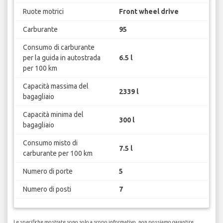
Ruote motrici
Front wheel drive
Carburante
95
Consumo di carburante
per la guida in autostrada
6.5 l
per 100 km
Capacità massima del
2339 l
bagagliaio
Capacità minima del
300 l
bagagliaio
Consumo misto di
7.5 l
carburante per 100 km
Numero di porte
5
Numero di posti
7
Le specifiche mostrate sono solo a scopo informativo, non possiamo garantire