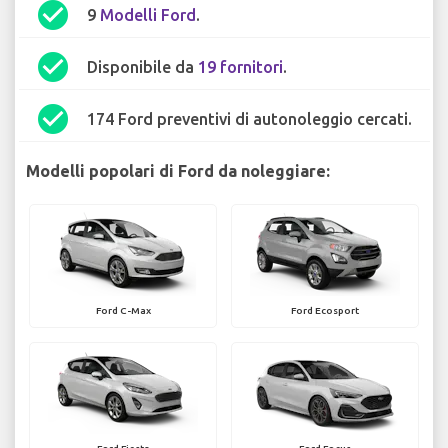
check_circle
9
Modelli Ford
.
check_circle
Disponibile da
19 fornitori
.
check_circle
174 Ford preventivi di autonoleggio cercati.
Modelli popolari di Ford da noleggiare:
Ford C-Max
Ford Ecosport