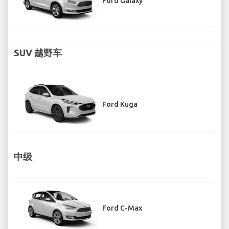
Ford Galaxy
SUV 越野车
Ford Kuga
中级
Ford C-Max