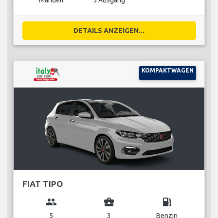
Manuell
5 Ausgang
DETAILS ANZEIGEN...
KOMPAKTWAGEN
FIAT TIPO
group
business_center
local_gas_station
5
3
Benzin