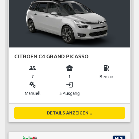
CITROEN C4 GRAND PICASSO
group
business_center
local_gas_station
7
1
Benzin
miscellaneous_services
login
Manuell
5 Ausgang
DETAILS ANZEIGEN...
MINI