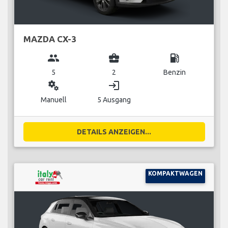
MAZDA CX-3
group
business_center
local_gas_station
5
2
Benzin
miscellaneous_services
login
Manuell
5 Ausgang
DETAILS ANZEIGEN...
KOMPAKTWAGEN