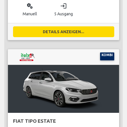
miscellaneous_services
login
Manuell
5 Ausgang
DETAILS ANZEIGEN...
KOMBI
FIAT TIPO ESTATE