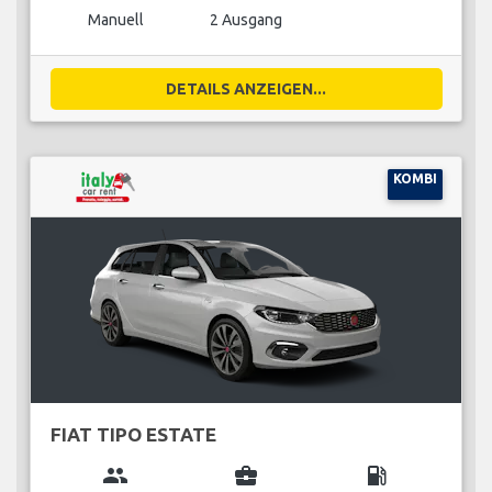
Manuell
2 Ausgang
DETAILS ANZEIGEN...
KOMBI
FIAT TIPO ESTATE
group
business_center
local_gas_station