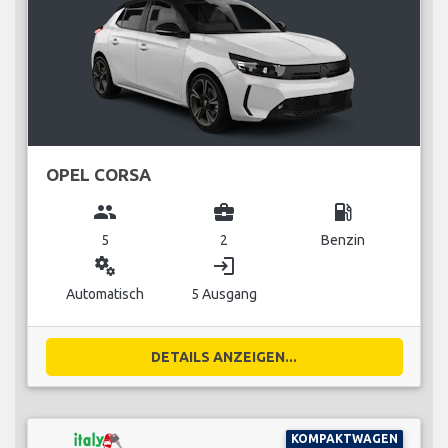
OPEL CORSA
group
business_center
local_gas_station
5
2
Benzin
miscellaneous_services
login
Automatisch
5 Ausgang
DETAILS ANZEIGEN...
KOMPAKTWAGEN