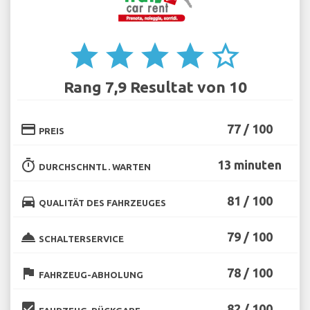
star
star
star
star
star_border
Rang 7,9 Resultat von 10
credit_card
77 / 100
PREIS
timer
13 minuten
DURCHSCHNTL. WARTEN
directions_car
81 / 100
QUALITÄT DES FAHRZEUGES
room_service
79 / 100
SCHALTERSERVICE
flag
78 / 100
FAHRZEUG-ABHOLUNG
beenhere
82 / 100