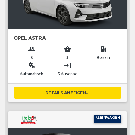
OPEL ASTRA
group
business_center
local_gas_station
5
3
Benzin
miscellaneous_services
login
Automatisch
5 Ausgang
DETAILS ANZEIGEN...
KLEINWAGEN