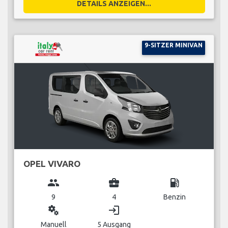
DETAILS ANZEIGEN...
9-SITZER MINIVAN
OPEL VIVARO
group
business_center
local_gas_station
9
4
Benzin
miscellaneous_services
login
Manuell
5 Ausgang