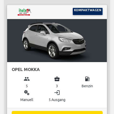
KOMPAKTWAGEN
OPEL MOKKA
group
business_center
local_gas_station
5
3
Benzin
miscellaneous_services
login
Manuell
5 Ausgang