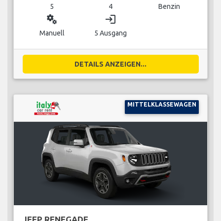
5
4
Benzin
miscellaneous_services
login
Manuell
5 Ausgang
DETAILS ANZEIGEN...
MITTELKLASSEWAGEN
JEEP RENEGADE