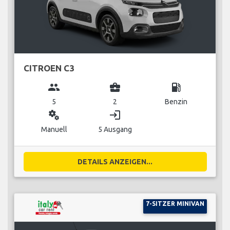
CITROEN C3
group
business_center
local_gas_station
5
2
Benzin
miscellaneous_services
login
Manuell
5 Ausgang
DETAILS ANZEIGEN...
7-SITZER MINIVAN