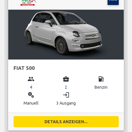
FIAT 500
group
business_center
local_gas_station
4
2
Benzin
miscellaneous_services
login
Manuell
3 Ausgang
DETAILS ANZEIGEN...