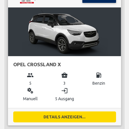
OPEL CROSSLAND X
group
business_center
local_gas_station
5
3
Benzin
miscellaneous_services
login
Manuell
5 Ausgang
DETAILS ANZEIGEN...