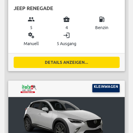
JEEP RENEGADE
group
business_center
local_gas_station
5
4
Benzin
miscellaneous_services
login
Manuell
5 Ausgang
DETAILS ANZEIGEN...
KLEINWAGEN