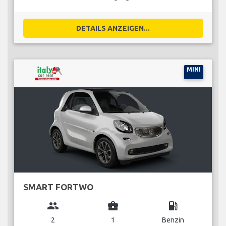
DETAILS ANZEIGEN...
MINI
SMART FORTWO
group
business_center
local_gas_station
2
1
Benzin