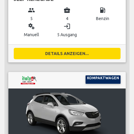
group
business_center
local_gas_station
5
4
Benzin
miscellaneous_services
login
Manuell
5 Ausgang
DETAILS ANZEIGEN...
KOMPAKTWAGEN