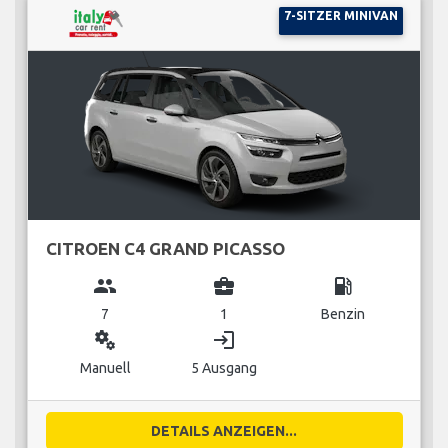
7-SITZER MINIVAN
CITROEN C4 GRAND PICASSO
group
business_center
local_gas_station
7
1
Benzin
miscellaneous_services
login
Manuell
5 Ausgang
DETAILS ANZEIGEN...