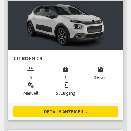
CITROEN C3
group
business_center
local_gas_station
5
2
Benzin
miscellaneous_services
login
Manuell
5 Ausgang
DETAILS ANZEIGEN...