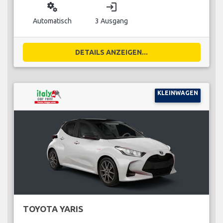
miscellaneous_services
login
Automatisch
3 Ausgang
DETAILS ANZEIGEN...
KLEINWAGEN
TOYOTA YARIS