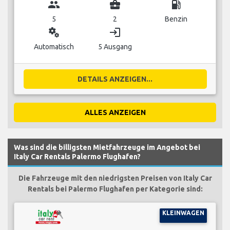
group
business_center
local_gas_station
5
2
Benzin
miscellaneous_services
login
Automatisch
5 Ausgang
DETAILS ANZEIGEN...
ALLES ANZEIGEN
Was sind die billigsten Mietfahrzeuge im Angebot bei
Italy Car Rentals Palermo Flughafen?
Die Fahrzeuge mit den niedrigsten Preisen von Italy Car
Rentals bei Palermo Flughafen per Kategorie sind:
KLEINWAGEN