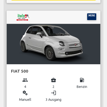
MINI
FIAT 500
group
business_center
local_gas_station
4
2
Benzin
miscellaneous_services
login
Manuell
3 Ausgang