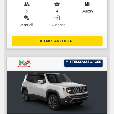
group
business_center
local_gas_station
5
4
Benzin
miscellaneous_services
login
Manuell
5 Ausgang
DETAILS ANZEIGEN...
MITTELKLASSEWAGEN