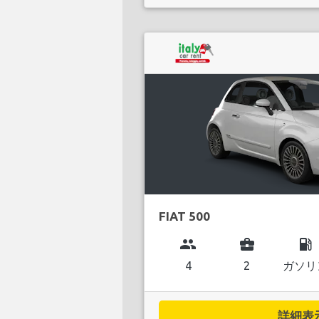
FIAT 500
group
business_center
local_gas_station
4
2
ガソリ
詳細表示.