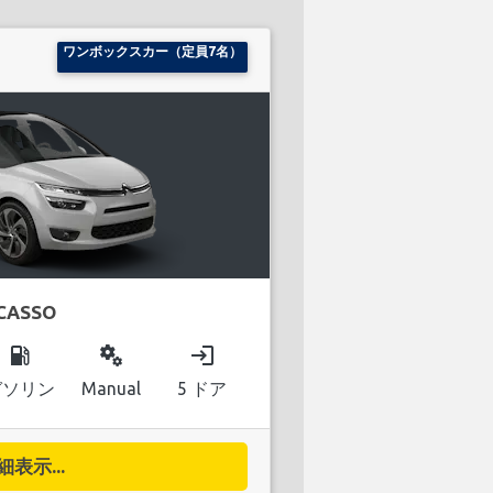
ワンボックスカー（定員7名）
ICASSO
local_gas_station
miscellaneous_services
login
ガソリン
Manual
5 ドア
細表示...