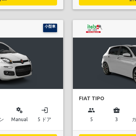
小型車
FIAT TIPO
miscellaneous_services
login
group
business_center
ン
Manual
5 ドア
5
3