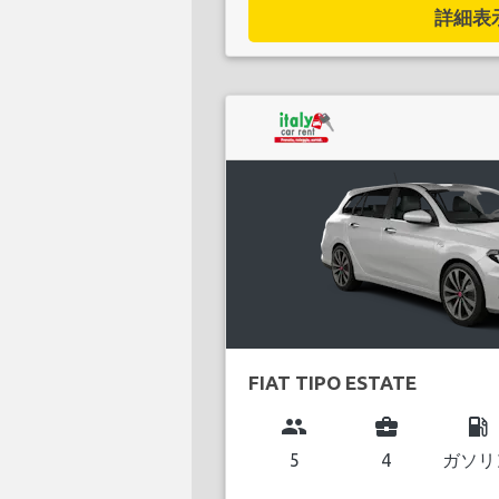
詳細表示.
FIAT TIPO ESTATE
group
business_center
local_gas_station
5
4
ガソリ