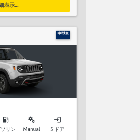
細表示...
中型車
local_gas_station
miscellaneous_services
login
ガソリン
Manual
5 ドア