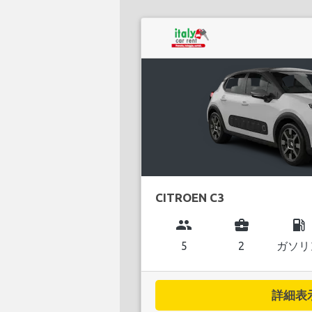
CITROEN C3
group
business_center
local_gas_station
5
2
ガソリ
詳細表示.