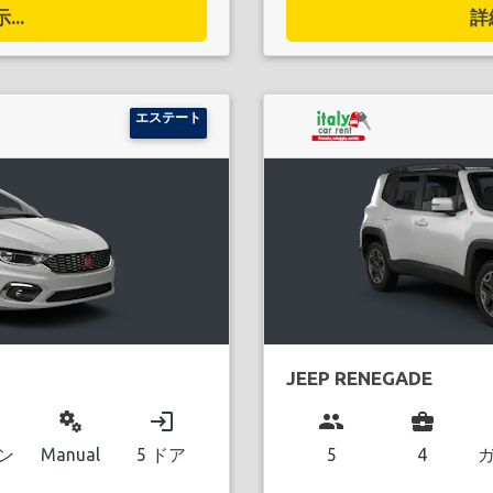
..
詳
エステート
JEEP RENEGADE
miscellaneous_services
login
group
business_center
ン
Manual
5 ドア
5
4