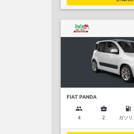
FIAT PANDA
group
business_center
local_gas_station
4
2
ガソリ