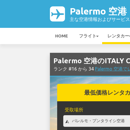
Palermo 空港
主な空港情報およびサービス
HOME
フライト
レンタカー
Palermo 空港のITAL
ランク #16 から 34
Palermo 空
最低価格レンタ
受取場所