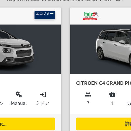
エコノミー
CITROEN C4 GRAND P
miscellaneous_services
login
group
business_center
ン
Manual
5 ドア
7
1
..
詳