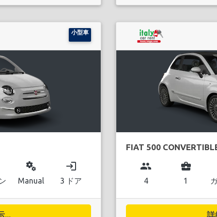
小型車
FIAT 500 CONVERTIBL
miscellaneous_services
login
group
business_center
ン
Manual
3 ドア
4
1
..
詳