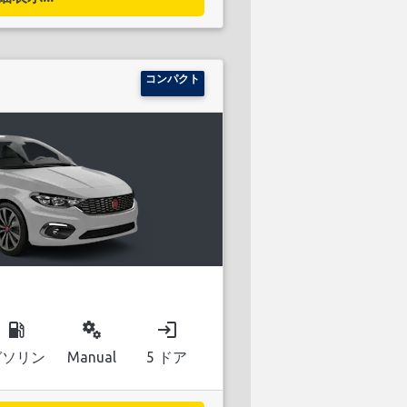
コンパクト
local_gas_station
miscellaneous_services
login
ガソリン
Manual
5 ドア