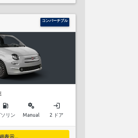
コンバーチブル
E
local_gas_station
miscellaneous_services
login
ガソリン
Manual
2 ドア
細表示...