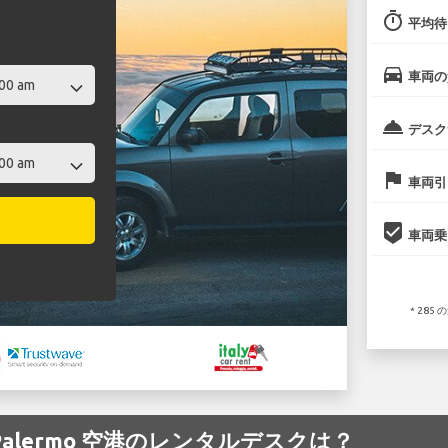
timer
平均待
directions_car
車両の
room_service
デスク
flag
車両引
beenhere
車両乗
* 28
 の Palermo 空港のレンタルデスクは？