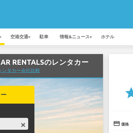
空港交通
駐車
情報&ニュース
ホテル
Y CAR RENTALSのレンタカー
港でレンタカー会社比較
st
カー
credit_card
価格