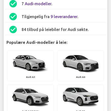
check_circle
7
Audi-modeller
.
check_circle
Tilgjengelig fra
9 leverandører
.
check_circle
84 tilbud på leiebiler for Audi søkte.
Populære Audi-modeller å leie:
Audi A3
Audi A6