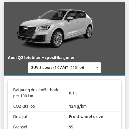
Audi Q2 leiebiler – spesifikasjoner
Bykjøring drivstofforbruk
6.1 l
per 100 km
CO2-utslipp
124 g/km
Drivhjul
Front wheel drive
Brensel
95