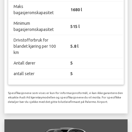
Maks
1680 l
bagasjeromskapasitet
Minimum
515 l
bagasjeromskapasitet
Drivstofforbruk for
blandet kjøring per 100
5.8 l
km
Antall dører
5
antall seter
5
Spesifikasjonene som vises er kun for informasjonsformål, vi kan ikke garantere den
eksakte Audi A6 kjøretøymodellen og spesifikasjonene du vil motta. For spesifikke
detaljer bør du sjekke med det gitte bilutleiefirmaet på Palermo Airport.