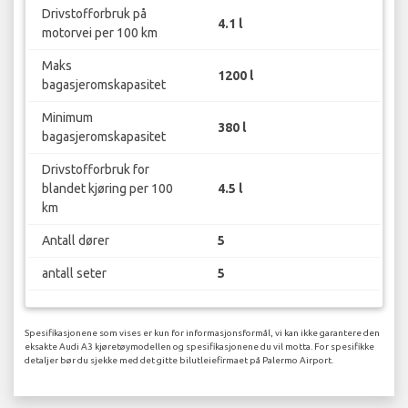
Drivstofforbruk på
4.1 l
motorvei per 100 km
Maks
1200 l
bagasjeromskapasitet
Minimum
380 l
bagasjeromskapasitet
Drivstofforbruk for
blandet kjøring per 100
4.5 l
km
Antall dører
5
antall seter
5
Spesifikasjonene som vises er kun for informasjonsformål, vi kan ikke garantere den
eksakte Audi A3 kjøretøymodellen og spesifikasjonene du vil motta. For spesifikke
detaljer bør du sjekke med det gitte bilutleiefirmaet på Palermo Airport.