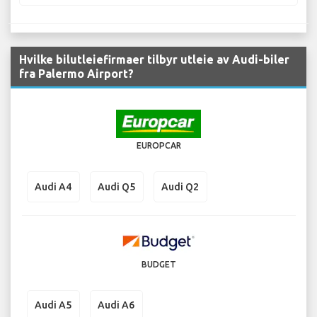
Hvilke bilutleiefirmaer tilbyr utleie av Audi-biler
fra Palermo Airport?
EUROPCAR
Audi A4
Audi Q5
Audi Q2
BUDGET
Audi A5
Audi A6