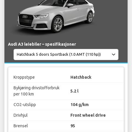
Audi A3 leiebiler – spesifikasjoner
Kroppstype
Hatchback
Bykjøring drivstofforbruk
5.2 l
per 100 km
CO2-utslipp
104 g/km
Drivhjul
Front wheel drive
Brensel
95