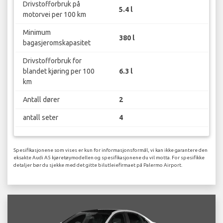
Drivstofforbruk på
5.4 l
motorvei per 100 km
Minimum
380 l
bagasjeromskapasitet
Drivstofforbruk for
blandet kjøring per 100
6.3 l
km
Antall dører
2
antall seter
4
Spesifikasjonene som vises er kun for informasjonsformål, vi kan ikke garantere den
eksakte Audi A5 kjøretøymodellen og spesifikasjonene du vil motta. For spesifikke
detaljer bør du sjekke med det gitte bilutleiefirmaet på Palermo Airport.