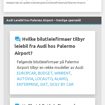
detaljer bør du sjekke med det gitte bilutleiefirmaet på Palermo Airport.
Audi Leiebil hos Palermo Airport – Vanlige spørsmål
question_answer
Hvilke bilutleiefirmaer tilbyr
leiebil fra Audi hos Palermo
Airport?
Følgende bilutleiefirmaer på Palermo
Airport tilbyr en rekke modeller av Audi:
EUROPCAR
,
BUDGET
,
WINRENT
,
AUTOVIA
,
LOCAUTO
,
ALAMO
,
ENTERPRISE
,
SIXT
,
SICILY BY CAR