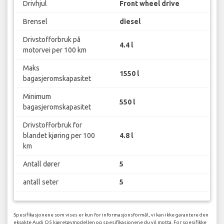
Drivhjul
Front wheel drive
Brensel
diesel
Drivstofforbruk på
4.4 l
motorvei per 100 km
Maks
1550 l
bagasjeromskapasitet
Minimum
550 l
bagasjeromskapasitet
Drivstofforbruk for
blandet kjøring per 100
4.8 l
km
Antall dører
5
antall seter
5
Spesifikasjonene som vises er kun for informasjonsformål, vi kan ikke garantere den
eksakte Audi Q5 kjøretøymodellen og spesifikasjonene du vil motta. For spesifikke