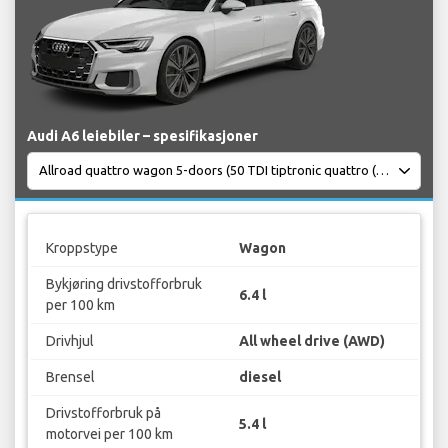
Audi A6 leiebiler – spesifikasjoner
Kroppstype
Wagon
Bykjøring drivstofforbruk
6.4 l
per 100 km
Drivhjul
All wheel drive (AWD)
Brensel
diesel
Drivstofforbruk på
5.4 l
motorvei per 100 km