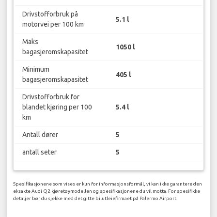
Drivstofforbruk på
5.1 l
motorvei per 100 km
Maks
1050 l
bagasjeromskapasitet
Minimum
405 l
bagasjeromskapasitet
Drivstofforbruk for
blandet kjøring per 100
5.4 l
km
Antall dører
5
antall seter
5
Spesifikasjonene som vises er kun for informasjonsformål, vi kan ikke garantere den
eksakte Audi Q2 kjøretøymodellen og spesifikasjonene du vil motta. For spesifikke
detaljer bør du sjekke med det gitte bilutleiefirmaet på Palermo Airport.