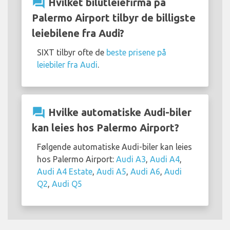
question_answer
Hvilket bilutleiefirma på
Palermo Airport tilbyr de billigste
leiebilene fra Audi?
SIXT tilbyr ofte de
beste prisene på
leiebiler fra Audi
.
question_answer
Hvilke automatiske Audi-biler
kan leies hos Palermo Airport?
Følgende automatiske Audi-biler kan leies
hos Palermo Airport:
Audi A3
,
Audi A4
,
Audi A4 Estate
,
Audi A5
,
Audi A6
,
Audi
Q2
,
Audi Q5