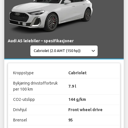
Audi A5 leiebiler – spesifikasjoner
Kroppstype
Cabriolet
Bykjøring drivstofforbruk
7.9 l
per 100 km
CO2-utslipp
144 g/km
Drivhjul
Front wheel drive
Brensel
95