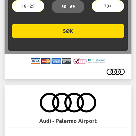
18 - 29
70+
30 - 69
SØK
Audi - Palermo Airport