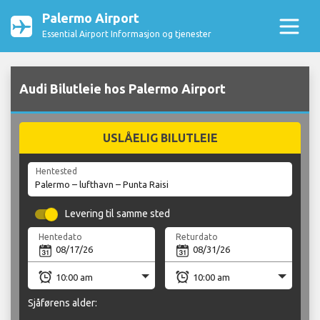
Palermo Airport
Essential Airport Informasjon og tjenester
Audi Bilutleie hos Palermo Airport
USLÅELIG BILUTLEIE
Hentested
Levering til samme sted
Hentedato
Returdato
Sjåførens alder: