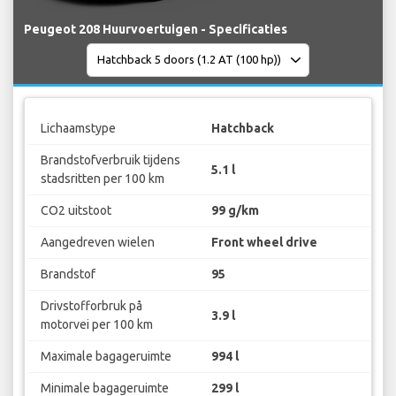
Peugeot 208 Huurvoertuigen - Specificaties
Lichaamstype
Hatchback
Brandstofverbruik tijdens
5.1 l
stadsritten per 100 km
CO2 uitstoot
99 g/km
Aangedreven wielen
Front wheel drive
Brandstof
95
Drivstofforbruk på
3.9 l
motorvei per 100 km
Maximale bagageruimte
994 l
Minimale bagageruimte
299 l