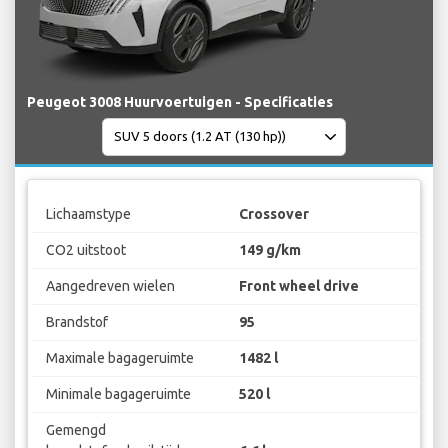
Peugeot 3008 Huurvoertuigen - Specificaties
Lichaamstype
Crossover
CO2 uitstoot
149 g/km
Aangedreven wielen
Front wheel drive
Brandstof
95
Maximale bagageruimte
1482 l
Minimale bagageruimte
520 l
Gemengd