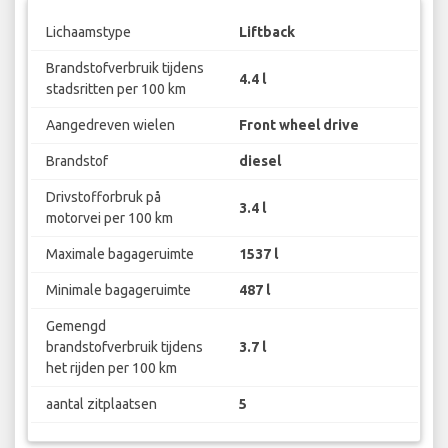
Lichaamstype
Liftback
Brandstofverbruik tijdens
4.4 l
stadsritten per 100 km
Aangedreven wielen
Front wheel drive
Brandstof
diesel
Drivstofforbruk på
3.4 l
motorvei per 100 km
Maximale bagageruimte
1537 l
Minimale bagageruimte
487 l
Gemengd
brandstofverbruik tijdens
3.7 l
het rijden per 100 km
aantal zitplaatsen
5