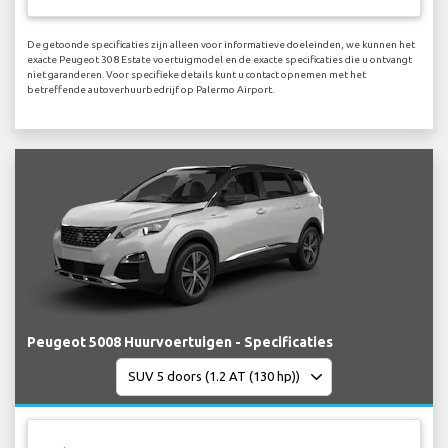
De getoonde specificaties zijn alleen voor informatieve doeleinden, we kunnen het
exacte Peugeot 308 Estate voertuigmodel en de exacte specificaties die u ontvangt
niet garanderen. Voor specifieke details kunt u contact opnemen met het
betreffende autoverhuurbedrijf op Palermo Airport.
Peugeot 5008 Huurvoertuigen - Specificaties