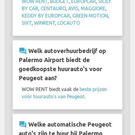
WOW RENT
,
BUDGET
,
EUROPCAR
,
SICILY
BY CAR
,
CENTAURO
,
AVIS
,
MAGGIORE
,
KEDDY BY EUROPCAR
,
GREEN MOTION
,
SIXT
,
WINRENT
,
LOCAUTO
question_answer
Welk autoverhuurbedrijf op
Palermo Airport biedt de
goedkoopste huurauto's voor
Peugeot aan?
WOW RENT biedt vaak de
beste prijzen
voor huurauto's van Peugeot
.
question_answer
Welke automatische Peugeot
auto's zijn te huur bij Palermo