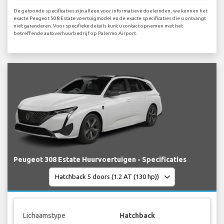
De getoonde specificaties zijn alleen voor informatieve doeleinden, we kunnen het
exacte Peugeot 508 Estate voertuigmodel en de exacte specificaties die u ontvangt
niet garanderen. Voor specifieke details kunt u contact opnemen met het
betreffende autoverhuurbedrijf op Palermo Airport.
Peugeot 308 Estate Huurvoertuigen - Specificaties
Lichaamstype
Hatchback