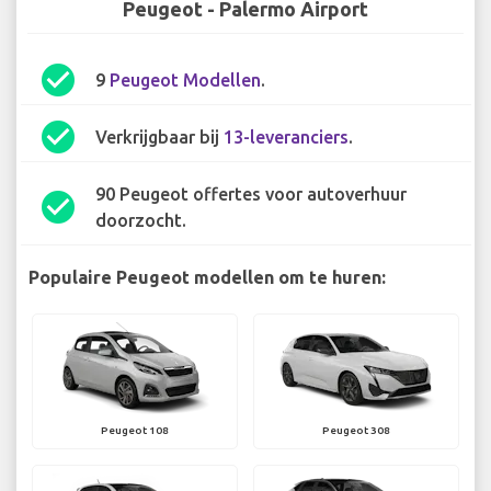
Peugeot - Palermo Airport
check_circle
9
Peugeot Modellen
.
check_circle
Verkrijgbaar bij
13-leveranciers
.
90 Peugeot offertes voor autoverhuur
check_circle
doorzocht.
Populaire Peugeot modellen om te huren:
Peugeot 108
Peugeot 308