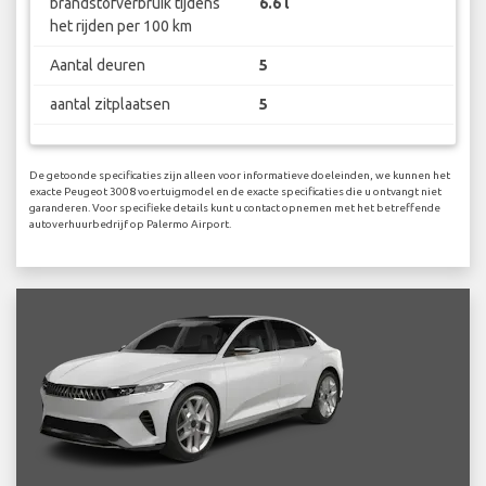
brandstofverbruik tijdens
6.6 l
het rijden per 100 km
Aantal deuren
5
aantal zitplaatsen
5
De getoonde specificaties zijn alleen voor informatieve doeleinden, we kunnen het
exacte Peugeot 3008 voertuigmodel en de exacte specificaties die u ontvangt niet
garanderen. Voor specifieke details kunt u contact opnemen met het betreffende
autoverhuurbedrijf op Palermo Airport.