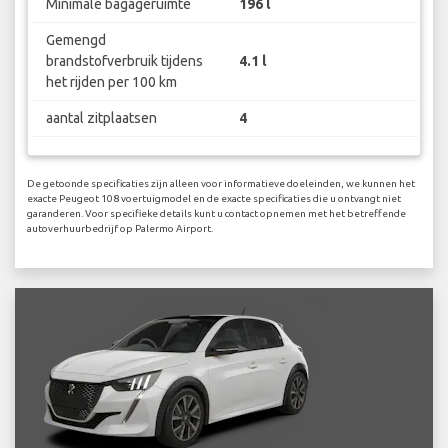
Minimale bagageruimte
196 l
Gemengd
brandstofverbruik tijdens
4.1 l
het rijden per 100 km
aantal zitplaatsen
4
De getoonde specificaties zijn alleen voor informatieve doeleinden, we kunnen het
exacte Peugeot 108 voertuigmodel en de exacte specificaties die u ontvangt niet
garanderen. Voor specifieke details kunt u contact opnemen met het betreffende
autoverhuurbedrijf op Palermo Airport.