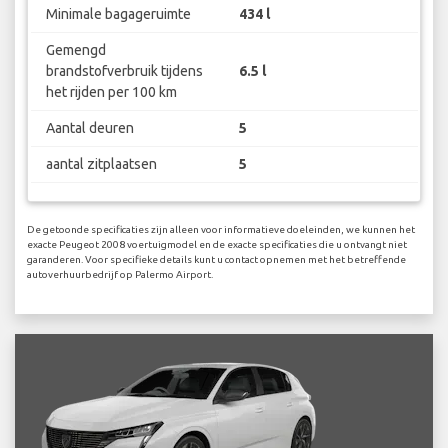
Minimale bagageruimte
434 l
Gemengd
brandstofverbruik tijdens
6.5 l
het rijden per 100 km
Aantal deuren
5
aantal zitplaatsen
5
De getoonde specificaties zijn alleen voor informatieve doeleinden, we kunnen het
exacte Peugeot 2008 voertuigmodel en de exacte specificaties die u ontvangt niet
garanderen. Voor specifieke details kunt u contact opnemen met het betreffende
autoverhuurbedrijf op Palermo Airport.