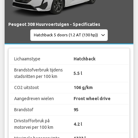
Peugeot 308 Huurvoertuigen - Specificaties
Lichaamstype
Hatchback
Brandstofverbruik tijdens
5.5 l
stadsritten per 100 km
CO2 uitstoot
106 g/km
Aangedreven wielen
Front wheel drive
Brandstof
95
Drivstofforbruk på
4.2 l
motorvei per 100 km