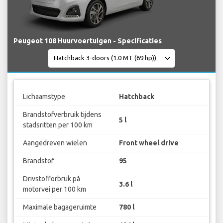
Peugeot 108 Huurvoertuigen - Specificaties
Lichaamstype
Hatchback
Brandstofverbruik tijdens
5 l
stadsritten per 100 km
Aangedreven wielen
Front wheel drive
Brandstof
95
Drivstofforbruk på
3.6 l
motorvei per 100 km
Maximale bagageruimte
780 l