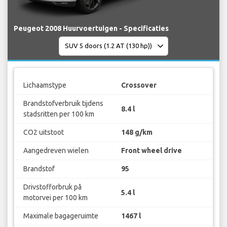
Peugeot 2008 Huurvoertuigen - Specificaties
Lichaamstype
Crossover
Brandstofverbruik tijdens
8.4 l
stadsritten per 100 km
CO2 uitstoot
148 g/km
Aangedreven wielen
Front wheel drive
Brandstof
95
Drivstofforbruk på
5.4 l
motorvei per 100 km
Maximale bagageruimte
1467 l