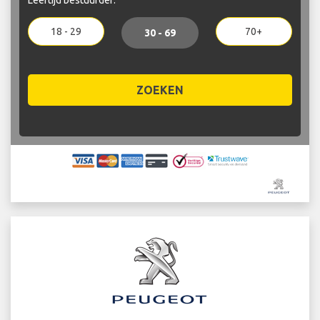
18 - 29
70+
30 - 69
ZOEKEN