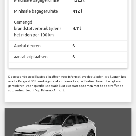
Maximale bagageruimte
1323 l
Minimale bagageruimte
412 l
Gemengd
brandstofverbruik tijdens
4.7 l
het rijden per 100 km
Aantal deuren
5
aantal zitplaatsen
5
De getoonde specificaties zijn alleen voor informatieve doeleinden, we kunnen het
exacte Peugeot 308 voertuigmodel en de exacte specificaties die u ontvangt niet
garanderen. Voor specifieke details kunt u contact opnemen met het betreffende
autoverhuurbedrijf op Palermo Airport.