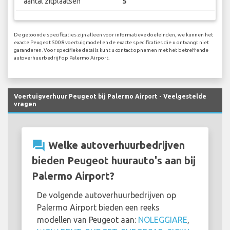
aantal zitplaatsen
5
De getoonde specificaties zijn alleen voor informatieve doeleinden, we kunnen het
exacte Peugeot 5008 voertuigmodel en de exacte specificaties die u ontvangt niet
garanderen. Voor specifieke details kunt u contact opnemen met het betreffende
autoverhuurbedrijf op Palermo Airport.
Voertuigverhuur Peugeot bij Palermo Airport - Veelgestelde
vragen
question_answer
Welke autoverhuurbedrijven
bieden Peugeot huurauto's aan bij
Palermo Airport?
De volgende autoverhuurbedrijven op
Palermo Airport bieden een reeks
modellen van Peugeot aan:
NOLEGGIARE
,