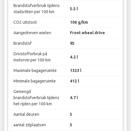
Brandstofverbruik tijdens
5.5 l
stadsritten per 100 km
CO2 uitstoot
106 g/km
Aangedreven wielen
Front wheel drive
Brandstof
95
Drivstofforbruk på
4.2 l
motorvei per 100 km
Maximale bagageruimte
1323 l
Minimale bagageruimte
412 l
Gemengd
brandstofverbruik tijdens
4.7 l
het rijden per 100 km
Aantal deuren
5
aantal zitplaatsen
5