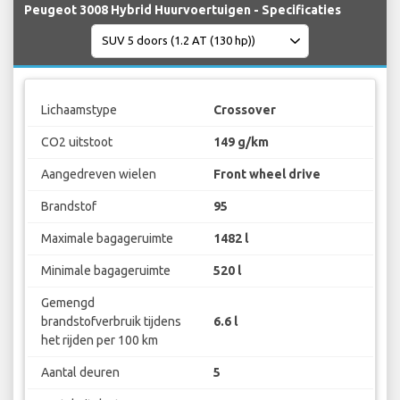
Peugeot 3008 Hybrid Huurvoertuigen - Specificaties
Lichaamstype
Crossover
CO2 uitstoot
149 g/km
Aangedreven wielen
Front wheel drive
Brandstof
95
Maximale bagageruimte
1482 l
Minimale bagageruimte
520 l
Gemengd
brandstofverbruik tijdens
6.6 l
het rijden per 100 km
Aantal deuren
5