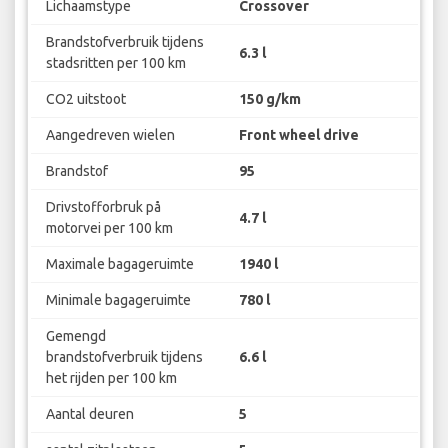
Lichaamstype
Crossover
Brandstofverbruik tijdens
6.3 l
stadsritten per 100 km
CO2 uitstoot
150 g/km
Aangedreven wielen
Front wheel drive
Brandstof
95
Drivstofforbruk på
4.7 l
motorvei per 100 km
Maximale bagageruimte
1940 l
Minimale bagageruimte
780 l
Gemengd
brandstofverbruik tijdens
6.6 l
het rijden per 100 km
Aantal deuren
5