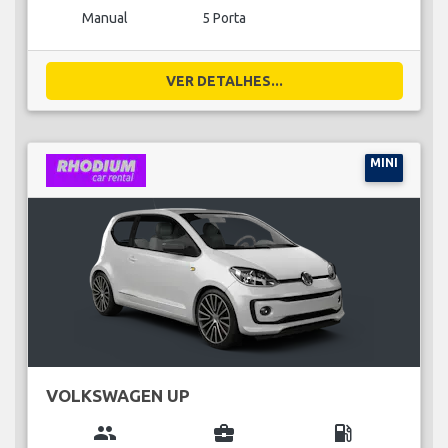
Manual
5 Porta
VER DETALHES...
MINI
VOLKSWAGEN UP
group
business_center
local_gas_station