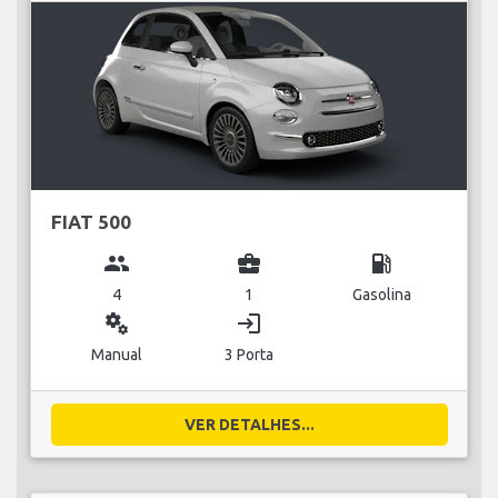
FIAT 500
group
business_center
local_gas_station
4
1
Gasolina
miscellaneous_services
login
Manual
3 Porta
VER DETALHES...