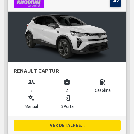
SUV
RENAULT CAPTUR
group
business_center
local_gas_station
5
2
Gasolina
miscellaneous_services
login
Manual
5 Porta
VER DETALHES...