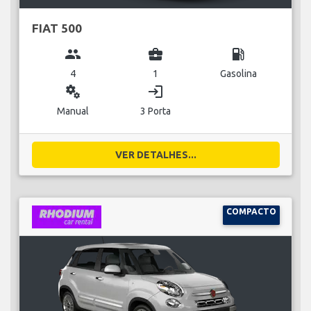
FIAT 500
group
business_center
local_gas_station
4
1
Gasolina
miscellaneous_services
login
Manual
3 Porta
VER DETALHES...
COMPACTO