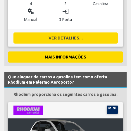
4
2
Gasolina
miscellaneous_services
login
Manual
3 Porta
VER DETALHES...
MAIS INFORMAÇÕES
Que aluguer de carros a gasolina tem como oferta
Rhodium em Palermo Aeroporto?
Rhodium proporciona os seguintes carros a gasolina:
MINI