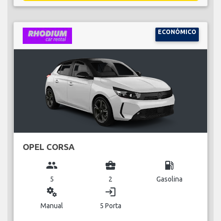
ECONÓMICO
OPEL CORSA
group
business_center
local_gas_station
5
2
Gasolina
miscellaneous_services
login
Manual
5 Porta