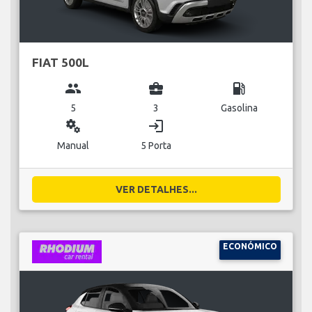
FIAT 500L
group
business_center
local_gas_station
5
3
Gasolina
miscellaneous_services
login
Manual
5 Porta
VER DETALHES...
ECONÓMICO