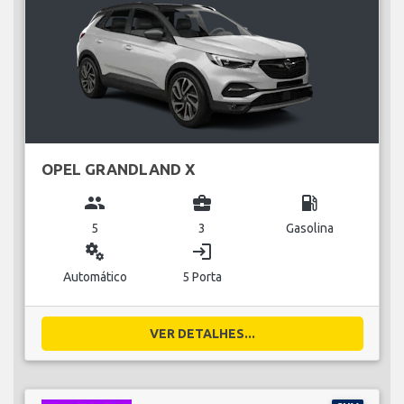
OPEL GRANDLAND X
group
business_center
local_gas_station
5
3
Gasolina
miscellaneous_services
login
Automático
5 Porta
VER DETALHES...