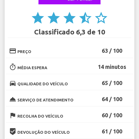
star
star
star
star_half
star_border
Classificado 6,3 de 10
credit_card
63 / 100
PREÇO
timer
14 minutos
MÉDIA ESPERA
directions_car
65 / 100
QUALIDADE DO VEÍCULO
room_service
64 / 100
SERVIÇO DE ATENDIMENTO
flag
60 / 100
RECOLHA DO VEÍCULO
beenhere
61 / 100
DEVOLUÇÃO DO VEÍCULO