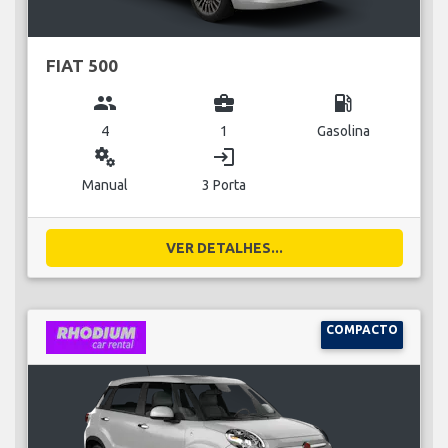
FIAT 500
group
business_center
local_gas_station
4
1
Gasolina
miscellaneous_services
login
Manual
3 Porta
VER DETALHES...
COMPACTO