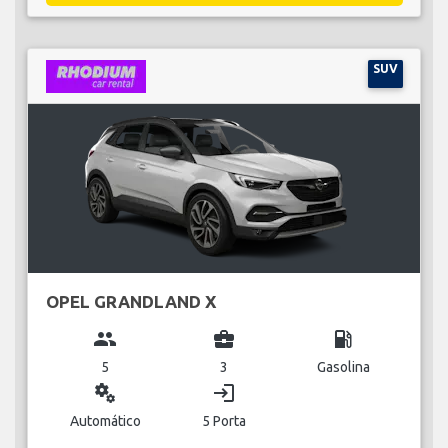
SUV
OPEL GRANDLAND X
group
business_center
local_gas_station
5
3
Gasolina
miscellaneous_services
login
Automático
5 Porta