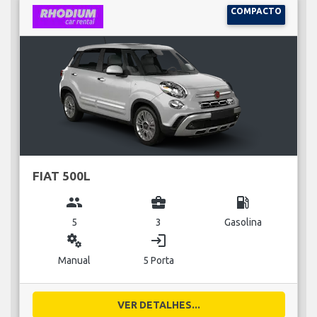
COMPACTO
FIAT 500L
group
business_center
local_gas_station
5
3
Gasolina
miscellaneous_services
login
Manual
5 Porta
VER DETALHES...