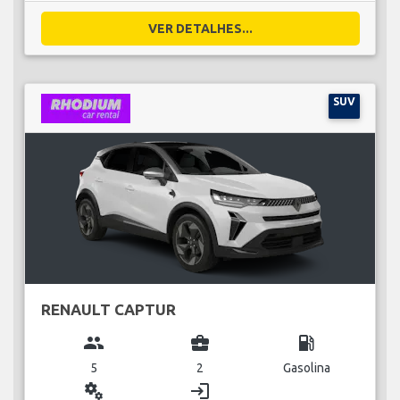
VER DETALHES...
SUV
RENAULT CAPTUR
group
business_center
local_gas_station
5
2
Gasolina
miscellaneous_services
login