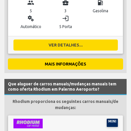
group
business_center
local_gas_station
5
3
Gasolina
miscellaneous_services
login
Automático
5 Porta
VER DETALHES...
MAIS INFORMAÇÕES
Que aluguer de carros manuais/mudanças manuais tem
como oferta Rhodium em Palermo Aeroporto?
Rhodium proporciona os seguintes carros manuais/de
mudanças:
MINI