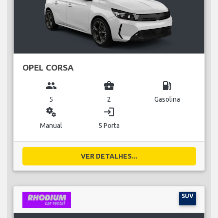
OPEL CORSA
group
business_center
local_gas_station
5
2
Gasolina
miscellaneous_services
login
Manual
5 Porta
VER DETALHES...
SUV