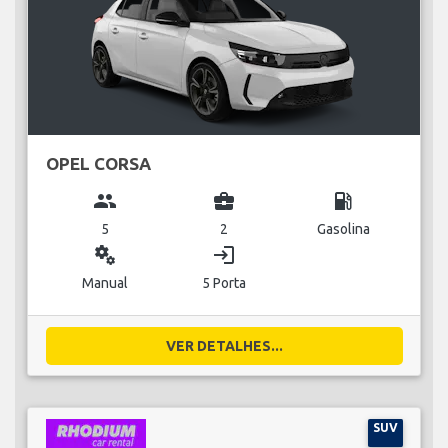
OPEL CORSA
group
business_center
local_gas_station
5
2
Gasolina
miscellaneous_services
login
Manual
5 Porta
VER DETALHES...
SUV