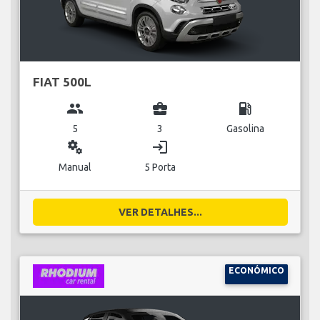
FIAT 500L
group
business_center
local_gas_station
5
3
Gasolina
miscellaneous_services
login
Manual
5 Porta
VER DETALHES...
ECONÓMICO