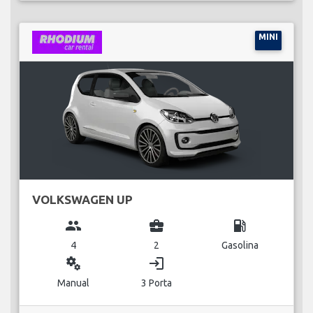
MINI
VOLKSWAGEN UP
group
business_center
local_gas_station
4
2
Gasolina
miscellaneous_services
login
Manual
3 Porta