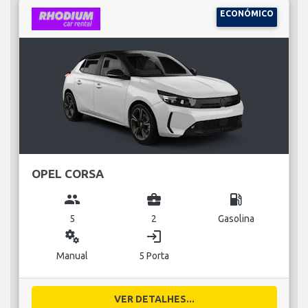
ECONÓMICO
OPEL CORSA
group
business_center
local_gas_station
5
2
Gasolina
miscellaneous_services
login
Manual
5 Porta
VER DETALHES...