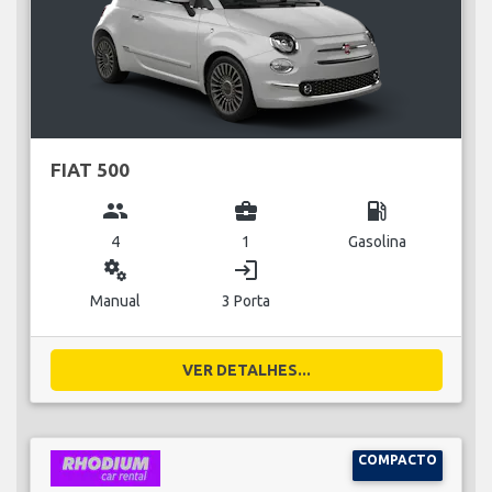
FIAT 500
group
business_center
local_gas_station
4
1
Gasolina
miscellaneous_services
login
Manual
3 Porta
VER DETALHES...
COMPACTO