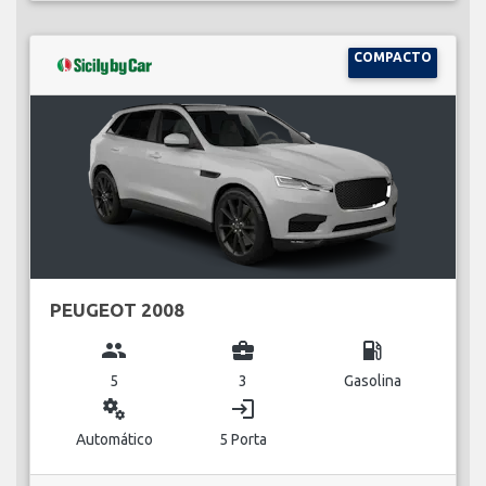
COMPACTO
PEUGEOT 2008
group
business_center
local_gas_station
5
3
Gasolina
miscellaneous_services
login
Automático
5 Porta