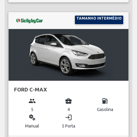
TAMANHO INTERMÉDIO
FORD C-MAX
group
business_center
local_gas_station
5
4
Gasolina
miscellaneous_services
login
Manual
5 Porta