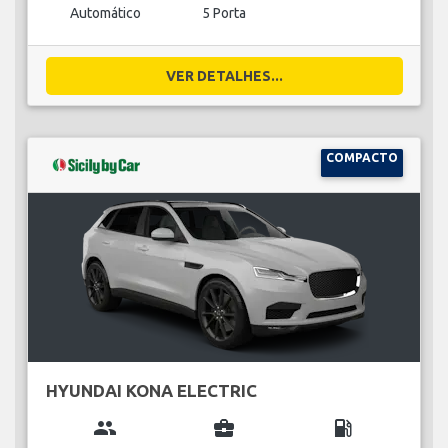
Automático
5 Porta
VER DETALHES...
COMPACTO
HYUNDAI KONA ELECTRIC
group
business_center
local_gas_station