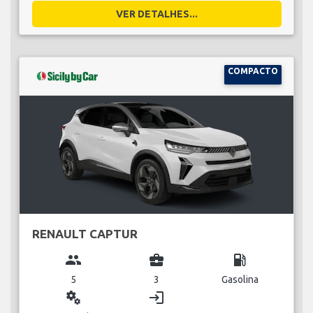
VER DETALHES...
COMPACTO
RENAULT CAPTUR
group
business_center
local_gas_station
5
3
Gasolina
miscellaneous_services
login