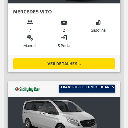
MERCEDES VITO
group
business_center
local_gas_station
7
2
Gasolina
miscellaneous_services
login
Manual
5 Porta
VER DETALHES...
TRANSPORTE COM 9 LUGARES