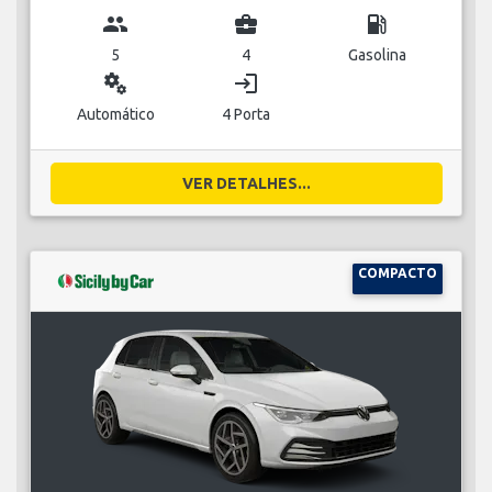
group
business_center
local_gas_station
5
4
Gasolina
miscellaneous_services
login
Automático
4 Porta
VER DETALHES...
COMPACTO