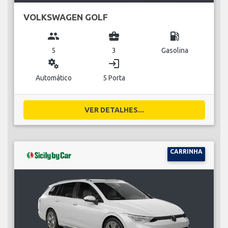
VOLKSWAGEN GOLF
group
business_center
local_gas_station
5
3
Gasolina
miscellaneous_services
login
Automático
5 Porta
VER DETALHES...
CARRINHA