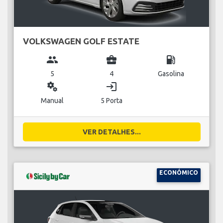
VOLKSWAGEN GOLF ESTATE
group
business_center
local_gas_station
5
4
Gasolina
miscellaneous_services
login
Manual
5 Porta
VER DETALHES...
ECONÓMICO