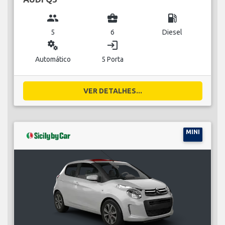
group
business_center
local_gas_station
5
6
Diesel
miscellaneous_services
login
Automático
5 Porta
VER DETALHES...
MINI