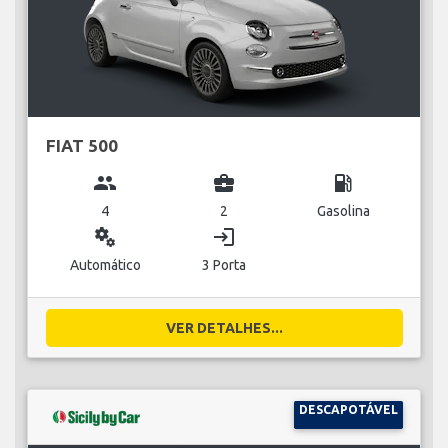
FIAT 500
group
business_center
local_gas_station
4
2
Gasolina
miscellaneous_services
login
Automático
3 Porta
VER DETALHES...
DESCAPOTÁVEL