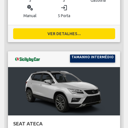
5
3
Gasolina
miscellaneous_services
login
Manual
5 Porta
VER DETALHES...
TAMANHO INTERMÉDIO
SEAT ATECA