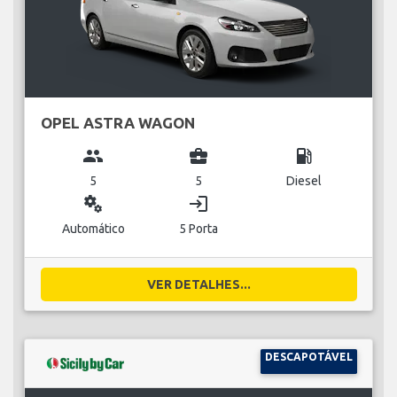
OPEL ASTRA WAGON
group
business_center
local_gas_station
5
5
Diesel
miscellaneous_services
login
Automático
5 Porta
VER DETALHES...
DESCAPOTÁVEL