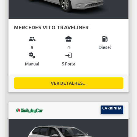
MERCEDES VITO TRAVELINER
group
business_center
local_gas_station
9
4
Diesel
miscellaneous_services
login
Manual
5 Porta
VER DETALHES...
CARRINHA