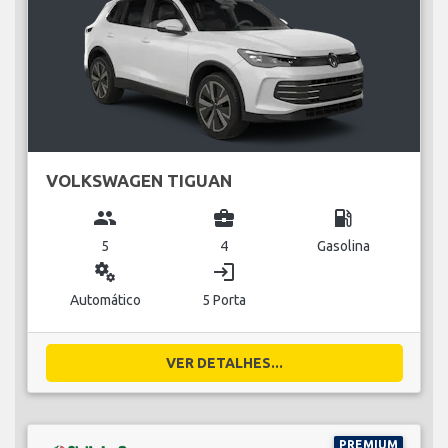
VOLKSWAGEN TIGUAN
group
business_center
local_gas_station
5
4
Gasolina
miscellaneous_services
login
Automático
5 Porta
VER DETALHES...
PREMIUM