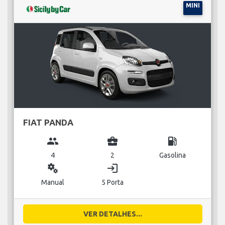
MINI
FIAT PANDA
group
business_center
local_gas_station
4
2
Gasolina
miscellaneous_services
login
Manual
5 Porta
VER DETALHES...