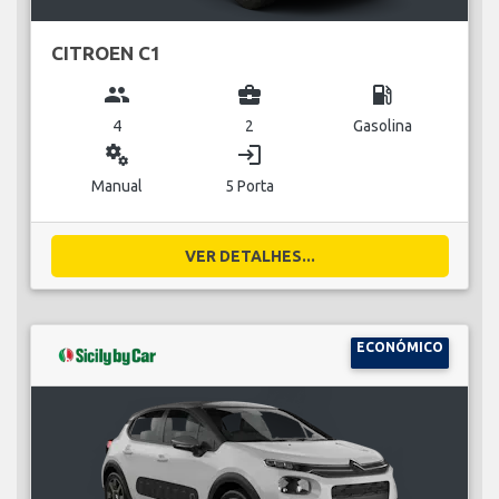
CITROEN C1
group
business_center
local_gas_station
4
2
Gasolina
miscellaneous_services
login
Manual
5 Porta
VER DETALHES...
ECONÓMICO