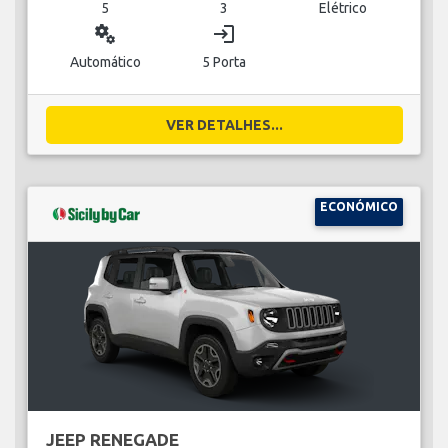
5
3
Elétrico
miscellaneous_services
login
Automático
5 Porta
VER DETALHES...
ECONÓMICO
JEEP RENEGADE