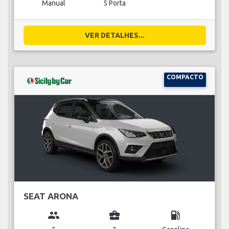
Manual
5 Porta
VER DETALHES...
COMPACTO
SEAT ARONA
group
business_center
local_gas_station