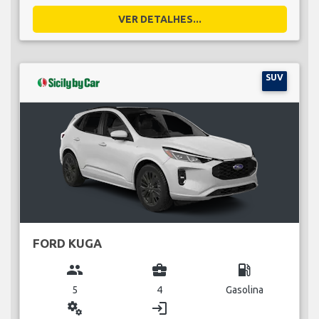
VER DETALHES...
SUV
FORD KUGA
group
business_center
local_gas_station
5
4
Gasolina
miscellaneous_services
login