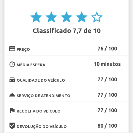
star
star
star
star
star_border
Classificado 7,7 de 10
credit_card
76 / 100
PREÇO
timer
10 minutos
MÉDIA ESPERA
directions_car
77 / 100
QUALIDADE DO VEÍCULO
room_service
77 / 100
SERVIÇO DE ATENDIMENTO
flag
77 / 100
RECOLHA DO VEÍCULO
beenhere
80 / 100
DEVOLUÇÃO DO VEÍCULO