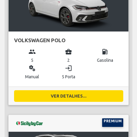
VOLKSWAGEN POLO
group
business_center
local_gas_station
5
2
Gasolina
miscellaneous_services
login
Manual
5 Porta
VER DETALHES...
PREMIUM