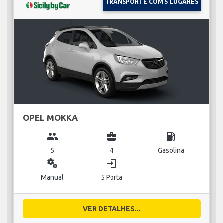
TRANSPORTE COM 5 LUGARES
OPEL MOKKA
group
business_center
local_gas_station
5
4
Gasolina
miscellaneous_services
login
Manual
5 Porta
VER DETALHES...