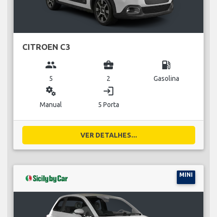
CITROEN C3
group
business_center
local_gas_station
5
2
Gasolina
miscellaneous_services
login
Manual
5 Porta
VER DETALHES...
MINI