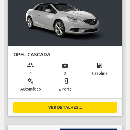
OPEL CASCADA
group
business_center
local_gas_station
4
3
Gasolina
miscellaneous_services
login
Automático
2 Porta
VER DETALHES...