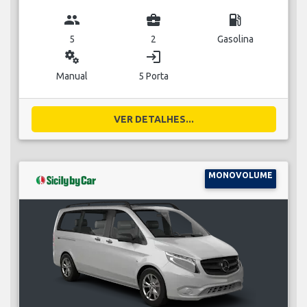
group
business_center
local_gas_station
5
2
Gasolina
miscellaneous_services
login
Manual
5 Porta
VER DETALHES...
MONOVOLUME