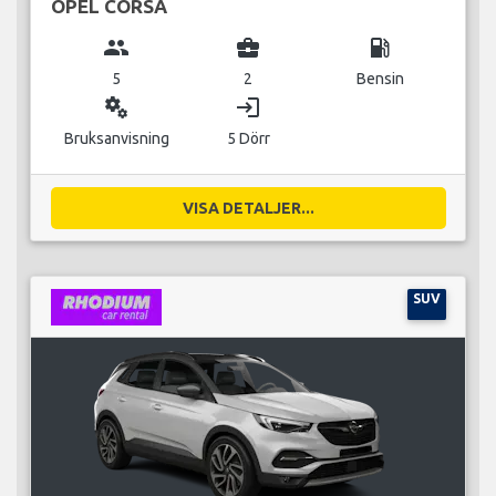
OPEL CORSA
group
business_center
local_gas_station
5
2
Bensin
miscellaneous_services
login
Bruksanvisning
5 Dörr
VISA DETALJER...
SUV