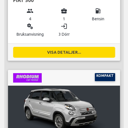
FIAT 500
group
business_center
local_gas_station
4
1
Bensin
miscellaneous_services
login
Bruksanvisning
3 Dörr
VISA DETALJER...
KOMPAKT