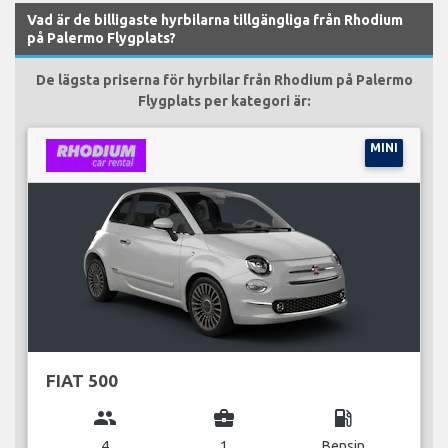
Vad är de billigaste hyrbilarna tillgängliga från Rhodium
på Palermo Flygplats?
De lägsta priserna för hyrbilar från Rhodium på Palermo
Flygplats per kategori är:
MINI
FIAT 500
group
business_center
local_gas_station
4
1
Bensin