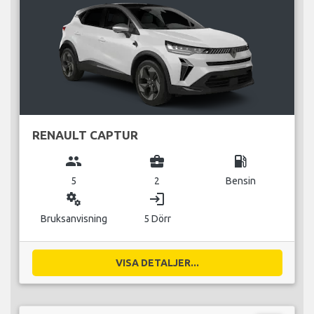
RENAULT CAPTUR
group
business_center
local_gas_station
5
2
Bensin
miscellaneous_services
login
Bruksanvisning
5 Dörr
VISA DETALJER...