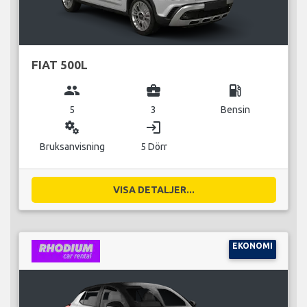
FIAT 500L
group
business_center
local_gas_station
5
3
Bensin
miscellaneous_services
login
Bruksanvisning
5 Dörr
VISA DETALJER...
EKONOMI