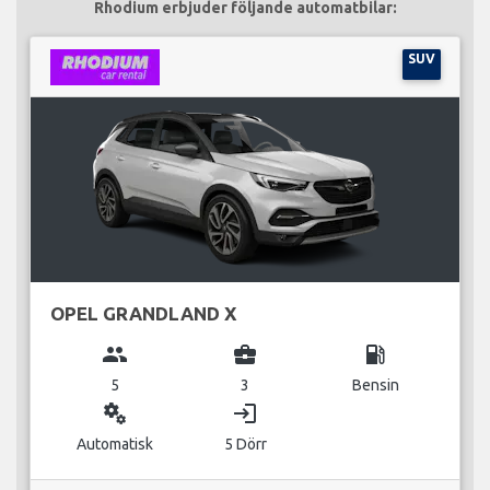
Rhodium erbjuder följande automatbilar:
SUV
OPEL GRANDLAND X
group
business_center
local_gas_station
5
3
Bensin
miscellaneous_services
login
Automatisk
5 Dörr