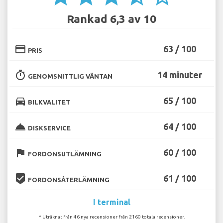
Rankad 6,3 av 10
credit_card
63 / 100
PRIS
timer
14 minuter
GENOMSNITTLIG VÄNTAN
directions_car
65 / 100
BILKVALITET
room_service
64 / 100
DISKSERVICE
flag
60 / 100
FORDONSUTLÄMNING
beenhere
61 / 100
FORDONSÅTERLÄMNING
I terminal
* Uträknat från 46 nya recensioner från 2160 totala recensioner.