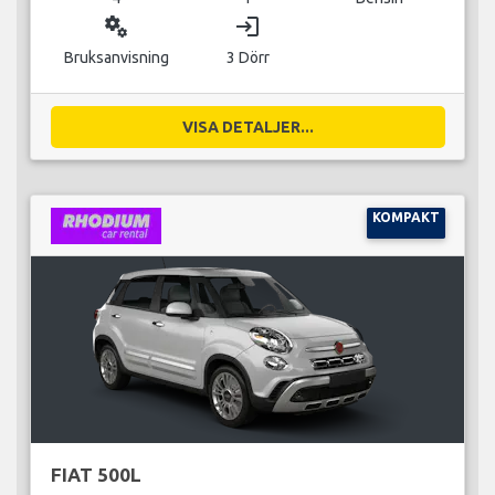
miscellaneous_services
login
Bruksanvisning
3 Dörr
VISA DETALJER...
KOMPAKT
FIAT 500L