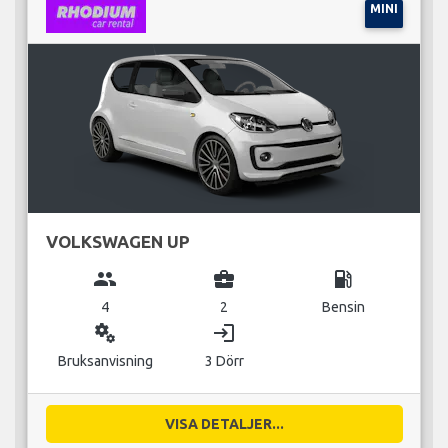
MINI
VOLKSWAGEN UP
group
business_center
local_gas_station
4
2
Bensin
miscellaneous_services
login
Bruksanvisning
3 Dörr
VISA DETALJER...