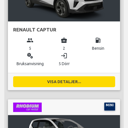
RENAULT CAPTUR
group
business_center
local_gas_station
5
2
Bensin
miscellaneous_services
login
Bruksanvisning
5 Dörr
VISA DETALJER...
MINI