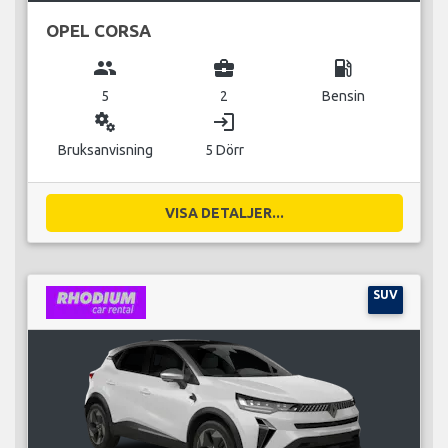
OPEL CORSA
group
business_center
local_gas_station
5
2
Bensin
miscellaneous_services
login
Bruksanvisning
5 Dörr
VISA DETALJER...
SUV