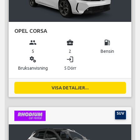
OPEL CORSA
group
business_center
local_gas_station
5
2
Bensin
miscellaneous_services
login
Bruksanvisning
5 Dörr
VISA DETALJER...
SUV