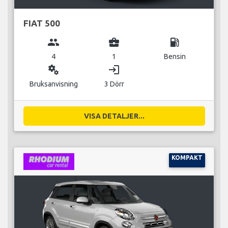
FIAT 500
group
business_center
local_gas_station
4
1
Bensin
miscellaneous_services
login
Bruksanvisning
3 Dörr
VISA DETALJER...
KOMPAKT