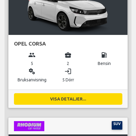
OPEL CORSA
group
business_center
local_gas_station
5
2
Bensin
miscellaneous_services
login
Bruksanvisning
5 Dörr
VISA DETALJER...
SUV