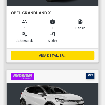
OPEL GRANDLAND X
group
business_center
local_gas_station
5
3
Bensin
miscellaneous_services
login
Automatisk
5 Dörr
VISA DETALJER...
SUV