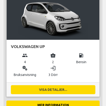
VOLKSWAGEN UP
group
business_center
local_gas_station
4
2
Bensin
miscellaneous_services
login
Bruksanvisning
3 Dörr
VISA DETALJER...
MER INFORMATION