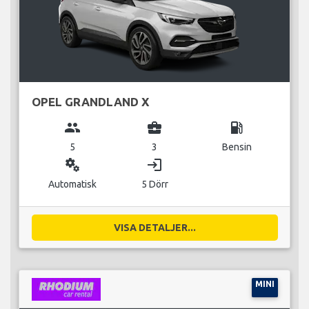
OPEL GRANDLAND X
group
business_center
local_gas_station
5
3
Bensin
miscellaneous_services
login
Automatisk
5 Dörr
VISA DETALJER...
MINI