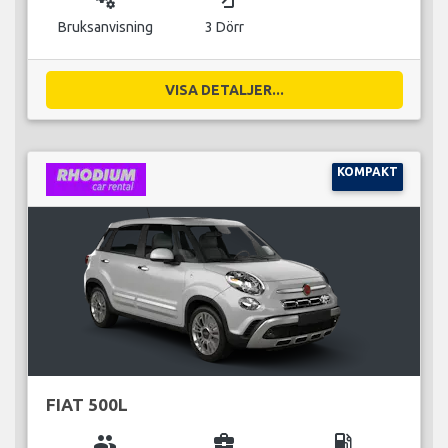
Bruksanvisning
3 Dörr
VISA DETALJER...
KOMPAKT
FIAT 500L
group
business_center
local_gas_station