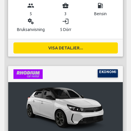
group
business_center
local_gas_station
5
3
Bensin
miscellaneous_services
login
Bruksanvisning
5 Dörr
VISA DETALJER...
EKONOMI