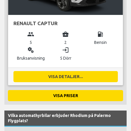
RENAULT CAPTUR
group
business_center
local_gas_station
5
2
Bensin
miscellaneous_services
login
Bruksanvisning
5 Dörr
VISA DETALJER...
VISA PRISER
Vilka automathyrbilar erbjuder Rhodium på Palermo
Flygplats?