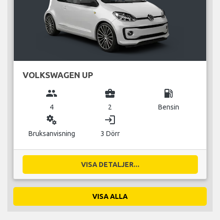
VOLKSWAGEN UP
group
business_center
local_gas_station
4
2
Bensin
miscellaneous_services
login
Bruksanvisning
3 Dörr
VISA DETALJER...
VISA ALLA