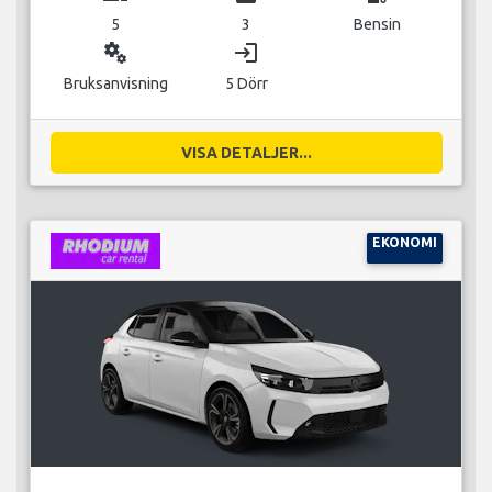
5
3
Bensin
miscellaneous_services
login
Bruksanvisning
5 Dörr
VISA DETALJER...
EKONOMI