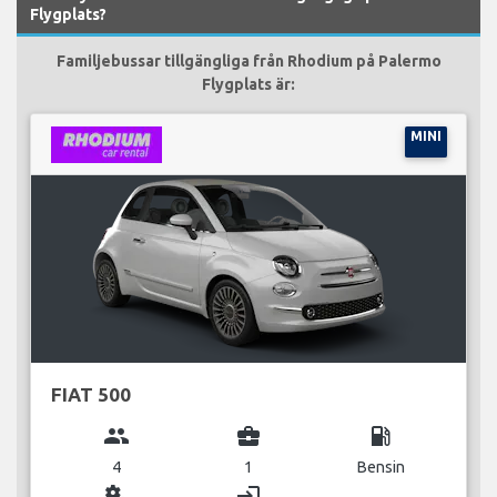
Flygplats?
Familjebussar tillgängliga från Rhodium på Palermo
Flygplats är:
MINI
FIAT 500
group
business_center
local_gas_station
4
1
Bensin
miscellaneous_services
login