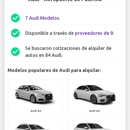
check_circle
7
Audi Modelos
.
check_circle
Disponible a través de
proveedores de 9
.
Se buscaron cotizaciones de alquiler de
check_circle
autos en 84 Audi.
Modelos populares de Audi para alquilar:
Audi A3
Audi A6