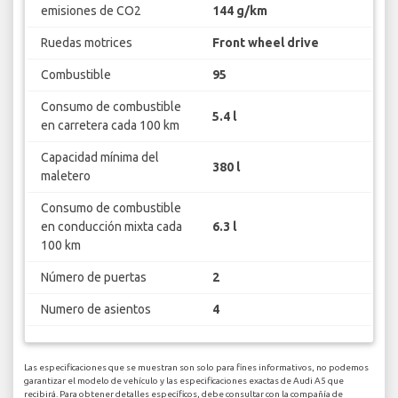
emisiones de CO2
144 g/km
Ruedas motrices
Front wheel drive
Combustible
95
Consumo de combustible
5.4 l
en carretera cada 100 km
Capacidad mínima del
380 l
maletero
Consumo de combustible
en conducción mixta cada
6.3 l
100 km
Número de puertas
2
Numero de asientos
4
Las especificaciones que se muestran son solo para fines informativos, no podemos
garantizar el modelo de vehículo y las especificaciones exactas de Audi A5 que
recibirá. Para obtener detalles específicos, debe consultar con la compañía de