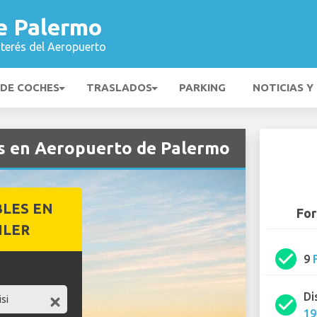
e Palermo
nterés del Aeropuerto
 DE COCHES
TRASLADOS
PARKING
NOTICIAS Y
es en Aeropuerto de Palermo
BLES EN
For
ILER
check_circle
9
Di
check_circle
19