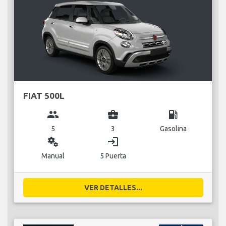
FIAT 500L
group
business_center
local_gas_station
5
3
Gasolina
miscellaneous_services
login
Manual
5 Puerta
VER DETALLES...