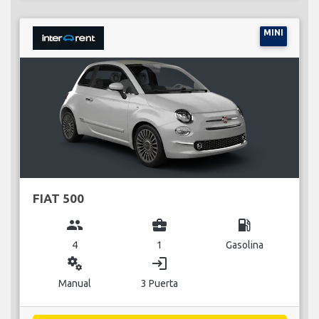
MINI
FIAT 500
group
business_center
local_gas_station
4
1
Gasolina
miscellaneous_services
login
Manual
3 Puerta