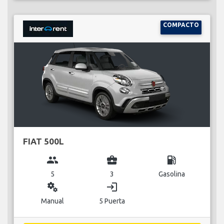
COMPACTO
FIAT 500L
group
business_center
local_gas_station
5
3
Gasolina
miscellaneous_services
login
Manual
5 Puerta