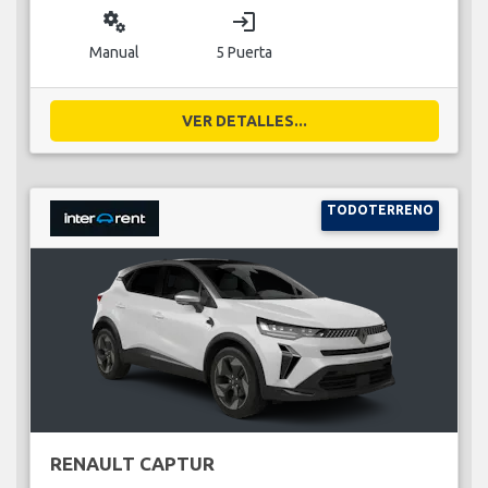
miscellaneous_services
login
Manual
5 Puerta
VER DETALLES...
TODOTERRENO
RENAULT CAPTUR