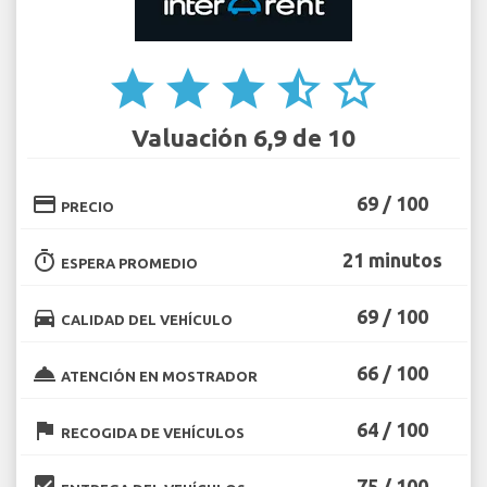
star
star
star
star_half
star_border
Valuación 6,9 de 10
credit_card
69 / 100
PRECIO
timer
21 minutos
ESPERA PROMEDIO
directions_car
69 / 100
CALIDAD DEL VEHÍCULO
room_service
66 / 100
ATENCIÓN EN MOSTRADOR
flag
64 / 100
RECOGIDA DE VEHÍCULOS
beenhere
75 / 100