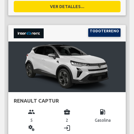
VER DETALLES...
TODOTERRENO
RENAULT CAPTUR
group
business_center
local_gas_station
5
2
Gasolina
miscellaneous_services
login