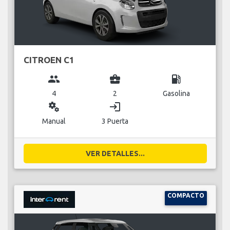
CITROEN C1
group
business_center
local_gas_station
4
2
Gasolina
miscellaneous_services
login
Manual
3 Puerta
VER DETALLES...
COMPACTO