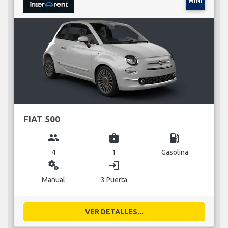
MINI
FIAT 500
group
business_center
local_gas_station
4
1
Gasolina
miscellaneous_services
login
Manual
3 Puerta
VER DETALLES...