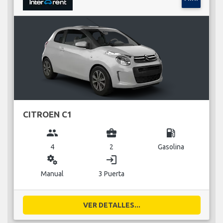
CITROEN C1
group
business_center
local_gas_station
4
2
Gasolina
miscellaneous_services
login
Manual
3 Puerta
VER DETALLES...