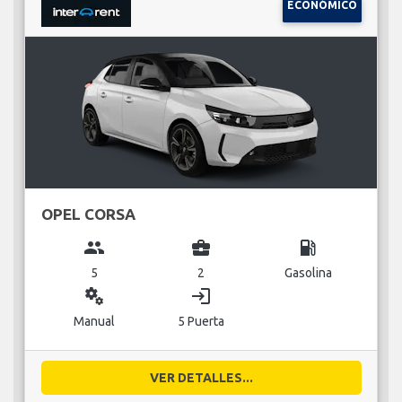
ECONÓMICO
OPEL CORSA
group
business_center
local_gas_station
5
2
Gasolina
miscellaneous_services
login
Manual
5 Puerta
VER DETALLES...