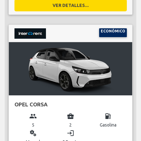
VER DETALLES...
ECONÓMICO
OPEL CORSA
group
business_center
local_gas_station
5
2
Gasolina
miscellaneous_services
login