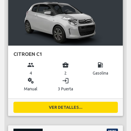
CITROEN C1
group
business_center
local_gas_station
4
2
Gasolina
miscellaneous_services
login
Manual
3 Puerta
VER DETALLES...