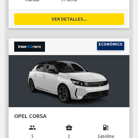
VER DETALLES...
ECONÓMICO
OPEL CORSA
group
business_center
local_gas_station
5
2
Gasolina