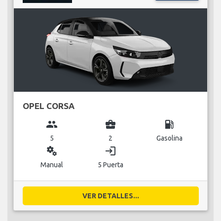
OPEL CORSA
group
business_center
local_gas_station
5
2
Gasolina
miscellaneous_services
login
Manual
5 Puerta
VER DETALLES...