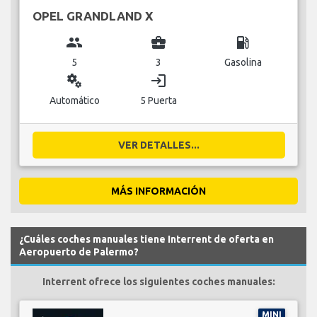
OPEL GRANDLAND X
group
business_center
local_gas_station
5
3
Gasolina
miscellaneous_services
login
Automático
5 Puerta
VER DETALLES...
MÁS INFORMACIÓN
¿Cuáles coches manuales tiene Interrent de oferta en
Aeropuerto de Palermo?
Interrent ofrece los siguientes coches manuales:
MINI