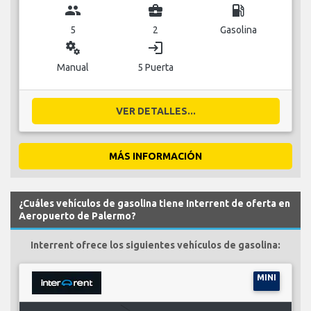
group
business_center
local_gas_station
5
2
Gasolina
miscellaneous_services
login
Manual
5 Puerta
VER DETALLES...
MÁS INFORMACIÓN
¿Cuáles vehículos de gasolina tiene Interrent de oferta en
Aeropuerto de Palermo?
Interrent ofrece los siguientes vehículos de gasolina:
MINI