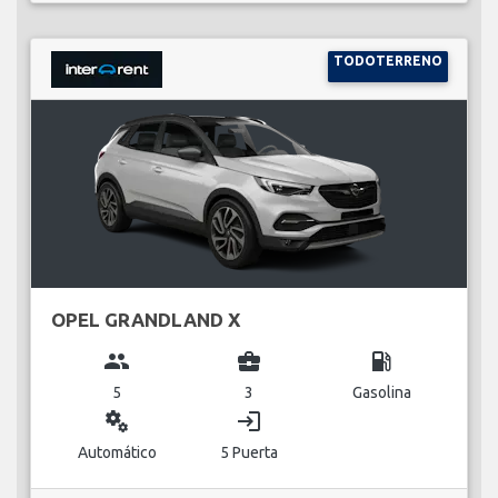
TODOTERRENO
OPEL GRANDLAND X
group
business_center
local_gas_station
5
3
Gasolina
miscellaneous_services
login
Automático
5 Puerta