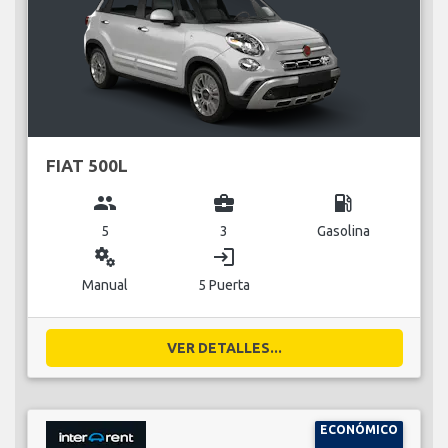
FIAT 500L
group
business_center
local_gas_station
5
3
Gasolina
miscellaneous_services
login
Manual
5 Puerta
VER DETALLES...
ECONÓMICO