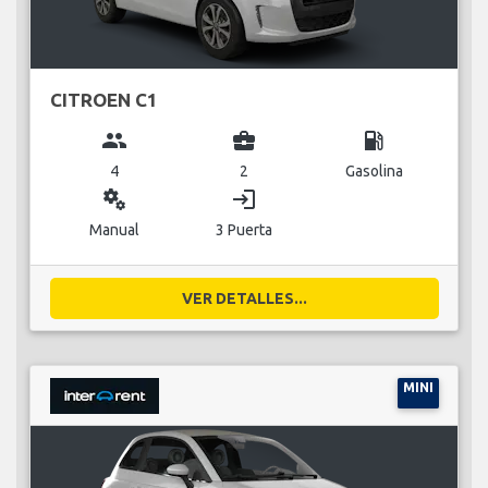
CITROEN C1
group
business_center
local_gas_station
4
2
Gasolina
miscellaneous_services
login
Manual
3 Puerta
VER DETALLES...
MINI