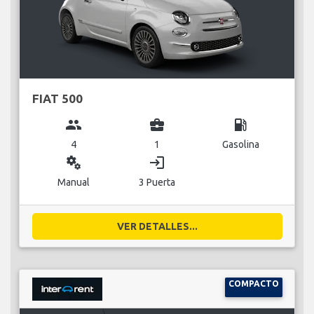
FIAT 500
group
business_center
local_gas_station
4
1
Gasolina
miscellaneous_services
login
Manual
3 Puerta
VER DETALLES...
COMPACTO