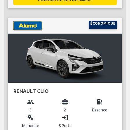
ÉCONOMIQUE
RENAULT CLIO
group
business_center
local_gas_station
5
2
Essence
miscellaneous_services
login
Manuelle
5 Porte