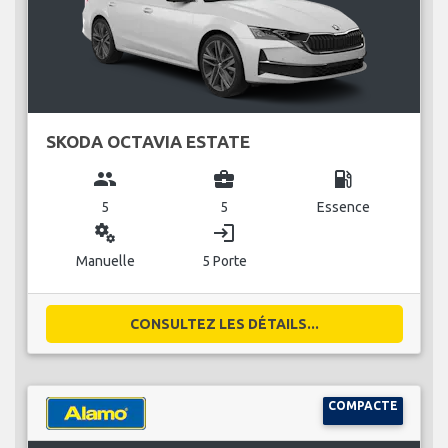
SKODA OCTAVIA ESTATE
group
business_center
local_gas_station
5
5
Essence
miscellaneous_services
login
Manuelle
5 Porte
CONSULTEZ LES DÉTAILS...
COMPACTE