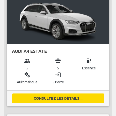
AUDI A4 ESTATE
group
business_center
local_gas_station
5
5
Essence
miscellaneous_services
login
Automatique
5 Porte
CONSULTEZ LES DÉTAILS...