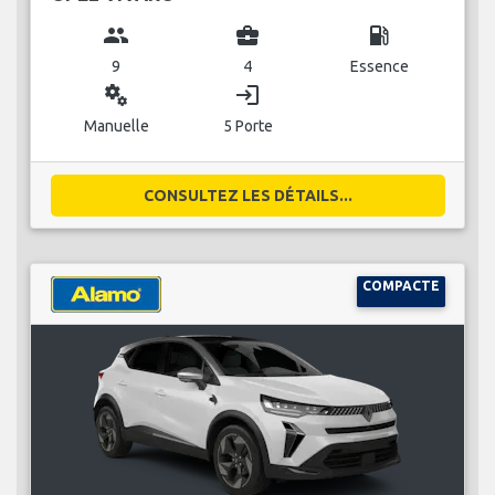
group
business_center
local_gas_station
9
4
Essence
miscellaneous_services
login
Manuelle
5 Porte
CONSULTEZ LES DÉTAILS...
COMPACTE