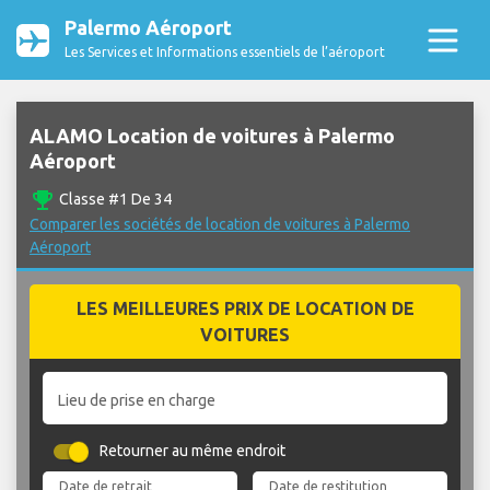
Palermo Aéroport
Les Services et Informations essentiels de l’aéroport
ALAMO Location de voitures à Palermo
Aéroport
emoji_events
Classe #1 De 34
Comparer les sociétés de location de voitures à Palermo
Aéroport
LES MEILLEURES PRIX DE LOCATION DE
VOITURES
Lieu de prise en charge
Retourner au même endroit
Date de retrait
Date de restitution