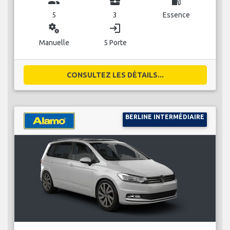
group
business_center
local_gas_station
5
3
Essence
miscellaneous_services
login
Manuelle
5 Porte
CONSULTEZ LES DÉTAILS...
BERLINE INTERMÉDIAIRE