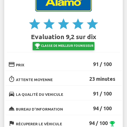
star
star
star
star
star
Evaluation 9,2 sur dix
emoji_events
CLASSE DE MEILLEUR FOUNISSEUR
credit_card
91 / 100
PRIX
timer
23 minutes
ATTENTE MOYENNE
directions_car
91 / 100
LA QUALITÉ DU VEHICULE
room_service
94 / 100
BUREAU D'INFORMATION
flag
94 / 100
emoji_events
RÉCUPERER LE VÉHICULE