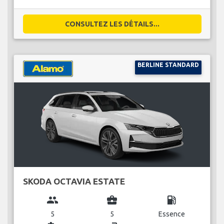
CONSULTEZ LES DÉTAILS...
BERLINE STANDARD
SKODA OCTAVIA ESTATE
group
business_center
local_gas_station
5
5
Essence