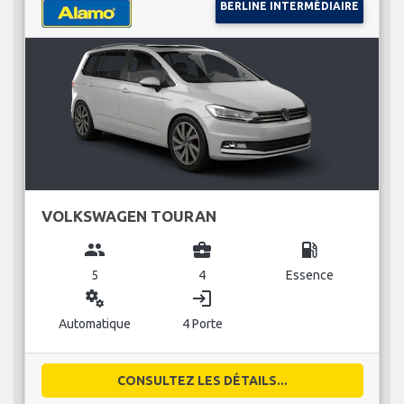
BERLINE INTERMÉDIAIRE
VOLKSWAGEN TOURAN
group
business_center
local_gas_station
5
4
Essence
miscellaneous_services
login
Automatique
4 Porte
CONSULTEZ LES DÉTAILS...