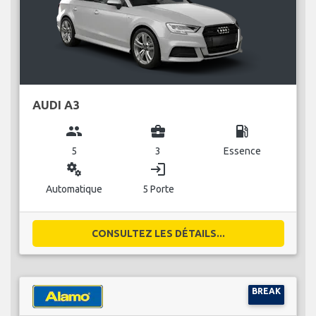
AUDI A3
group
business_center
local_gas_station
5
3
Essence
miscellaneous_services
login
Automatique
5 Porte
CONSULTEZ LES DÉTAILS...
BREAK