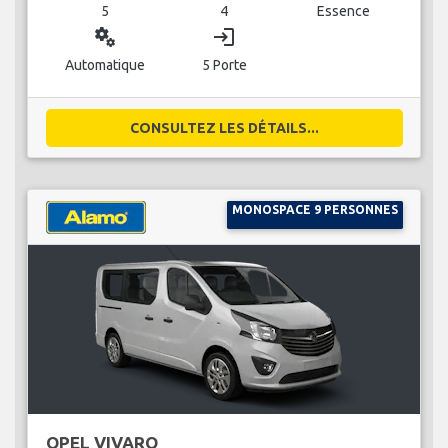
5
4
Essence
miscellaneous_services
login
Automatique
5 Porte
CONSULTEZ LES DÉTAILS...
MONOSPACE 9 PERSONNES
OPEL VIVARO