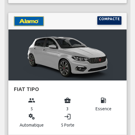
COMPACTE
FIAT TIPO
group
business_center
local_gas_station
5
3
Essence
miscellaneous_services
login
Automatique
5 Porte