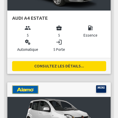
AUDI A4 ESTATE
group
business_center
local_gas_station
5
5
Essence
miscellaneous_services
login
Automatique
5 Porte
CONSULTEZ LES DÉTAILS...
MINI