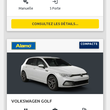
miscellaneous_services
login
Manuelle
5 Porte
CONSULTEZ LES DÉTAILS...
COMPACTE
VOLKSWAGEN GOLF