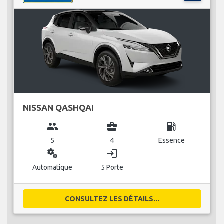
NISSAN QASHQAI
group
business_center
local_gas_station
5
4
Essence
miscellaneous_services
login
Automatique
5 Porte
CONSULTEZ LES DÉTAILS...