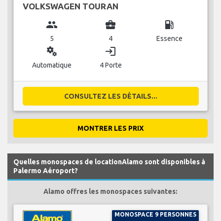
VOLKSWAGEN TOURAN
group
business_center
local_gas_station
5
4
Essence
miscellaneous_services
login
Automatique
4 Porte
CONSULTEZ LES DÉTAILS...
MONTRER LES PRIX
Quelles monospaces de locationAlamo sont disponibles à
Palermo Aéroport?
Alamo offres les monospaces suivantes:
MONOSPACE 9 PERSONNES