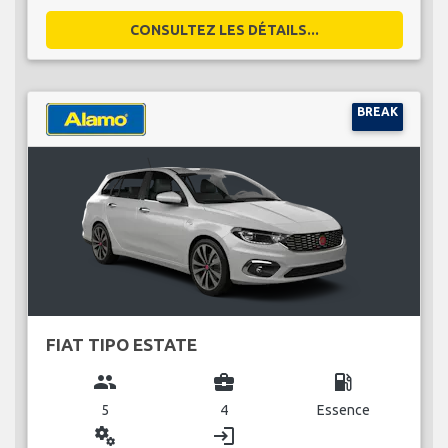
CONSULTEZ LES DÉTAILS...
BREAK
FIAT TIPO ESTATE
group
business_center
local_gas_station
5
4
Essence
miscellaneous_services
login