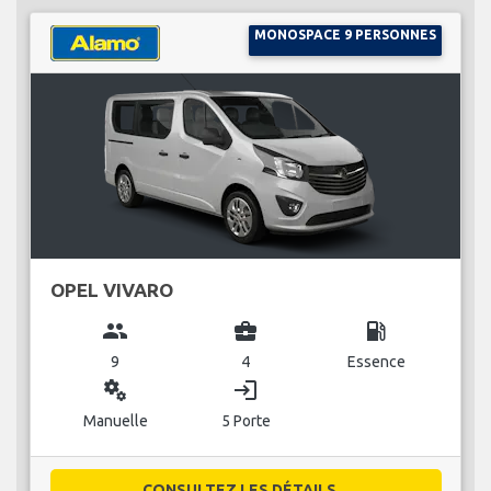
MONOSPACE 9 PERSONNES
OPEL VIVARO
group
business_center
local_gas_station
9
4
Essence
miscellaneous_services
login
Manuelle
5 Porte
CONSULTEZ LES DÉTAILS...