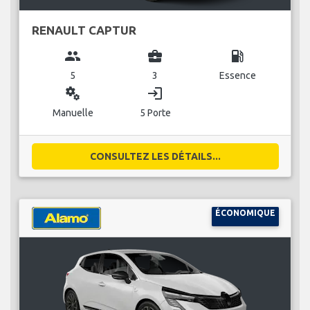
RENAULT CAPTUR
group
business_center
local_gas_station
5
3
Essence
miscellaneous_services
login
Manuelle
5 Porte
CONSULTEZ LES DÉTAILS...
ÉCONOMIQUE