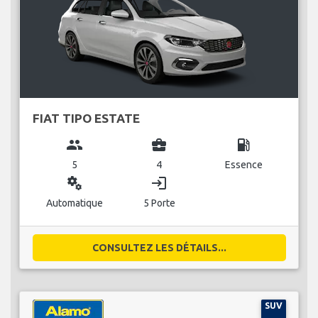
FIAT TIPO ESTATE
group
business_center
local_gas_station
5
4
Essence
miscellaneous_services
login
Automatique
5 Porte
CONSULTEZ LES DÉTAILS...
SUV