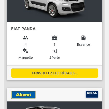
FIAT PANDA
group
business_center
local_gas_station
4
2
Essence
miscellaneous_services
login
Manuelle
5 Porte
CONSULTEZ LES DÉTAILS...
BREAK