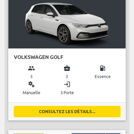
VOLKSWAGEN GOLF
group
business_center
local_gas_station
5
3
Essence
miscellaneous_services
login
Manuelle
5 Porte
CONSULTEZ LES DÉTAILS...