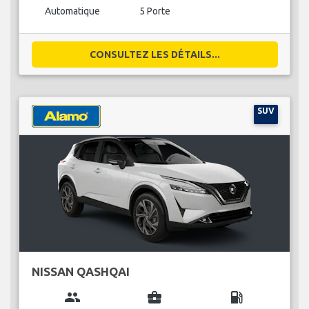
Automatique
5 Porte
CONSULTEZ LES DÉTAILS...
SUV
NISSAN QASHQAI
group
business_center
local_gas_station