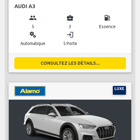
AUDI A3
group
business_center
local_gas_station
5
3
Essence
miscellaneous_services
login
Automatique
5 Porte
CONSULTEZ LES DÉTAILS...
LUXE