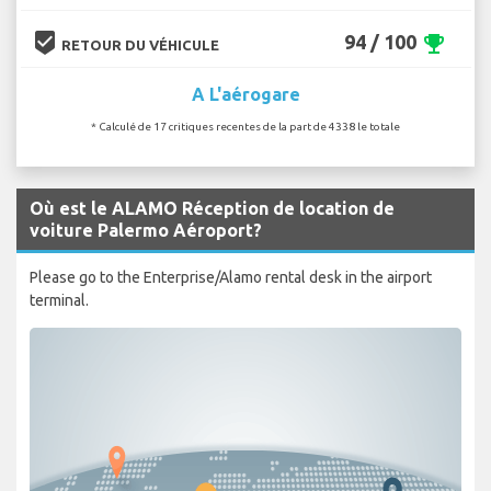
beenhere
94 / 100
emoji_events
RETOUR DU VÉHICULE
A L'aérogare
* Calculé de 17 critiques recentes de la part de 4338 le totale
Où est le ALAMO Réception de location de
voiture Palermo Aéroport?
Please go to the Enterprise/Alamo rental desk in the airport
terminal.