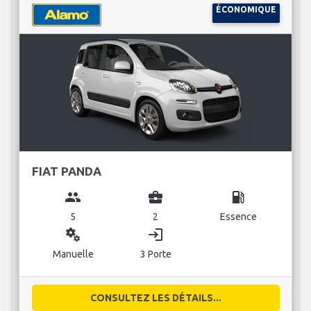
ÉCONOMIQUE
FIAT PANDA
group
business_center
local_gas_station
5
2
Essence
miscellaneous_services
login
Manuelle
3 Porte
CONSULTEZ LES DÉTAILS...