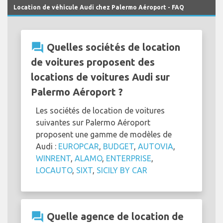
Location de véhicule Audi chez Palermo Aéroport - FAQ
question_answer
Quelles sociétés de location
de voitures proposent des
locations de voitures Audi sur
Palermo Aéroport ?
Les sociétés de location de voitures
suivantes sur Palermo Aéroport
proposent une gamme de modèles de
Audi :
EUROPCAR
,
BUDGET
,
AUTOVIA
,
WINRENT
,
ALAMO
,
ENTERPRISE
,
LOCAUTO
,
SIXT
,
SICILY BY CAR
question_answer
Quelle agence de location de