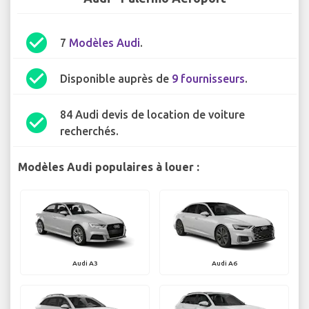
check_circle
7
Modèles Audi
.
check_circle
Disponible auprès de
9 fournisseurs
.
84 Audi devis de location de voiture
check_circle
recherchés.
Modèles Audi populaires à louer :
Audi A3
Audi A6