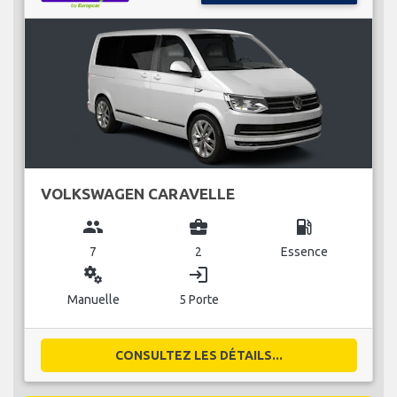
VOLKSWAGEN CARAVELLE
group
business_center
local_gas_station
7
2
Essence
miscellaneous_services
login
Manuelle
5 Porte
CONSULTEZ LES DÉTAILS...