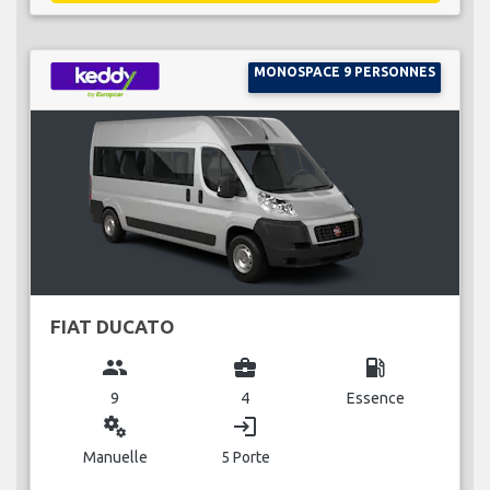
MONOSPACE 9 PERSONNES
FIAT DUCATO
group
business_center
local_gas_station
9
4
Essence
miscellaneous_services
login
Manuelle
5 Porte