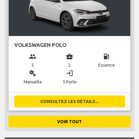
VOLKSWAGEN POLO
group
business_center
local_gas_station
5
2
Essence
miscellaneous_services
login
Manuelle
5 Porte
CONSULTEZ LES DÉTAILS...
VOIR TOUT