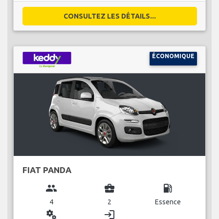
CONSULTEZ LES DÉTAILS...
ÉCONOMIQUE
FIAT PANDA
group
business_center
local_gas_station
4
2
Essence
miscellaneous_services
login