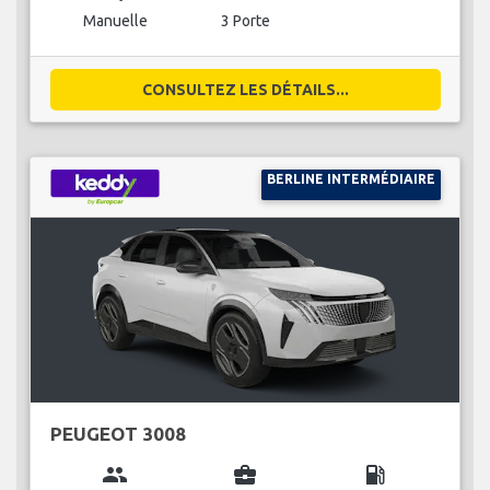
Manuelle
3 Porte
CONSULTEZ LES DÉTAILS...
BERLINE INTERMÉDIAIRE
PEUGEOT 3008
group
business_center
local_gas_station