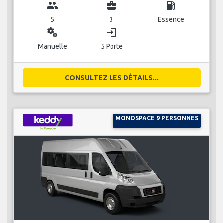
group
business_center
local_gas_station
5
3
Essence
miscellaneous_services
login
Manuelle
5 Porte
CONSULTEZ LES DÉTAILS...
MONOSPACE 9 PERSONNES