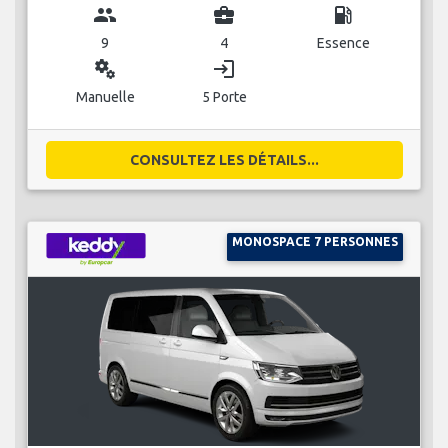
group
business_center
local_gas_station
9
4
Essence
miscellaneous_services
login
Manuelle
5 Porte
CONSULTEZ LES DÉTAILS...
MONOSPACE 7 PERSONNES