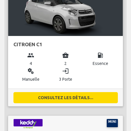
CITROEN C1
group
business_center
local_gas_station
4
2
Essence
miscellaneous_services
login
Manuelle
3 Porte
CONSULTEZ LES DÉTAILS...
MINI