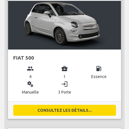
FIAT 500
group
business_center
local_gas_station
4
1
Essence
miscellaneous_services
login
Manuelle
3 Porte
CONSULTEZ LES DÉTAILS...