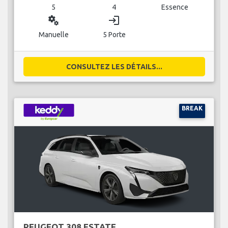
5
4
Essence
miscellaneous_services
login
Manuelle
5 Porte
CONSULTEZ LES DÉTAILS...
BREAK
PEUGEOT 308 ESTATE