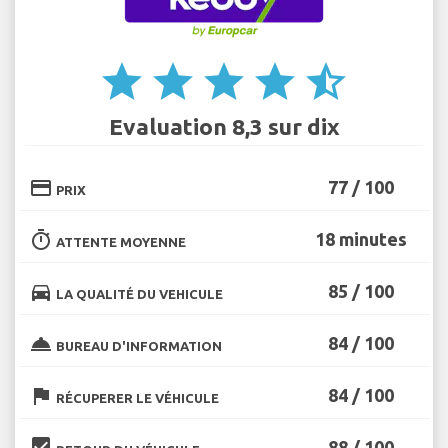
star
star
star
star
star_half
Evaluation 8,3 sur dix
credit_card
77 / 100
PRIX
timer
18 minutes
ATTENTE MOYENNE
directions_car
85 / 100
LA QUALITÉ DU VEHICULE
room_service
84 / 100
BUREAU D'INFORMATION
flag
84 / 100
RÉCUPERER LE VÉHICULE
beenhere
88 / 100