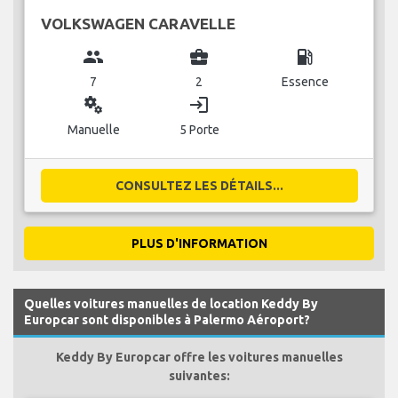
VOLKSWAGEN CARAVELLE
group
business_center
local_gas_station
7
2
Essence
miscellaneous_services
login
Manuelle
5 Porte
CONSULTEZ LES DÉTAILS...
PLUS D'INFORMATION
Quelles voitures manuelles de location Keddy By
Europcar sont disponibles à Palermo Aéroport?
Keddy By Europcar offre les voitures manuelles
suivantes: