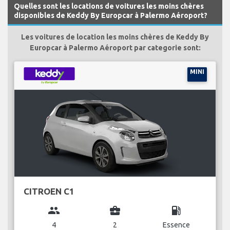
Quelles sont les locations de voitures les moins chères
disponibles de Keddy By Europcar à Palermo Aéroport?
Les voitures de location les moins chères de Keddy By
Europcar à Palermo Aéroport par categorie sont:
MINI
CITROEN C1
group
business_center
local_gas_station
4
2
Essence