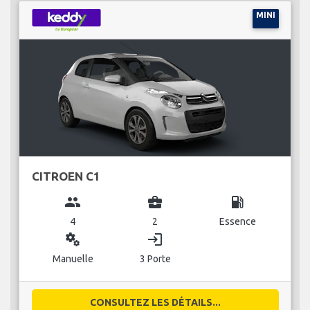
MINI
CITROEN C1
group
business_center
local_gas_station
4
2
Essence
miscellaneous_services
login
Manuelle
3 Porte
CONSULTEZ LES DÉTAILS...