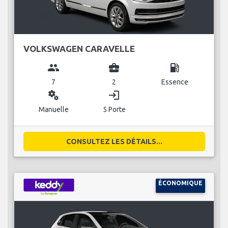
VOLKSWAGEN CARAVELLE
group
business_center
local_gas_station
7
2
Essence
miscellaneous_services
login
Manuelle
5 Porte
CONSULTEZ LES DÉTAILS...
ÉCONOMIQUE