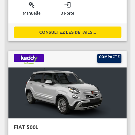
miscellaneous_services
login
Manuelle
3 Porte
CONSULTEZ LES DÉTAILS...
COMPACTE
FIAT 500L