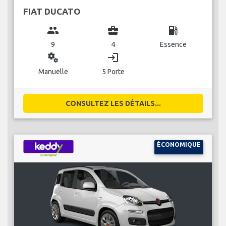
FIAT DUCATO
group
business_center
local_gas_station
9
4
Essence
miscellaneous_services
login
Manuelle
5 Porte
CONSULTEZ LES DÉTAILS...
ÉCONOMIQUE