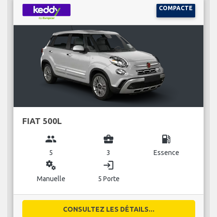
COMPACTE
FIAT 500L
group
business_center
local_gas_station
5
3
Essence
miscellaneous_services
login
Manuelle
5 Porte
CONSULTEZ LES DÉTAILS...