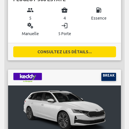
group
business_center
local_gas_station
5
4
Essence
miscellaneous_services
login
Manuelle
5 Porte
CONSULTEZ LES DÉTAILS...
BREAK