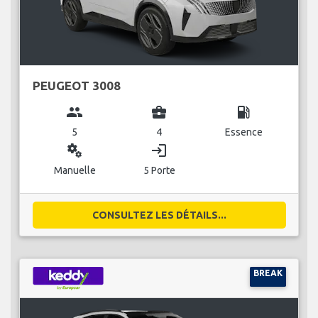
PEUGEOT 3008
group
business_center
local_gas_station
5
4
Essence
miscellaneous_services
login
Manuelle
5 Porte
CONSULTEZ LES DÉTAILS...
BREAK