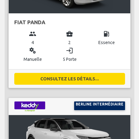
FIAT PANDA
group
business_center
local_gas_station
4
2
Essence
miscellaneous_services
login
Manuelle
5 Porte
CONSULTEZ LES DÉTAILS...
BERLINE INTERMÉDIAIRE