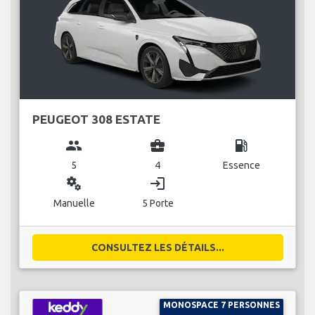
PEUGEOT 308 ESTATE
group
business_center
local_gas_station
5
4
Essence
miscellaneous_services
login
Manuelle
5 Porte
CONSULTEZ LES DÉTAILS...
MONOSPACE 7 PERSONNES