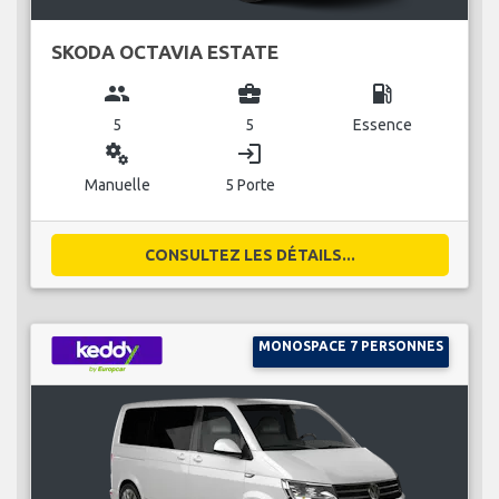
SKODA OCTAVIA ESTATE
group
business_center
local_gas_station
5
5
Essence
miscellaneous_services
login
Manuelle
5 Porte
CONSULTEZ LES DÉTAILS...
MONOSPACE 7 PERSONNES