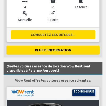
group
business_center
local_gas_station
4
2
Essence
miscellaneous_services
login
Manuelle
3 Porte
CONSULTEZ LES DÉTAILS...
PLUS D'INFORMATION
Quelles voitures essence de location Wow Rent sont
disponibles à Palermo Aéroport?
Wow Rent offre les voitures essence suivantes:
ÉCONOMIQUE