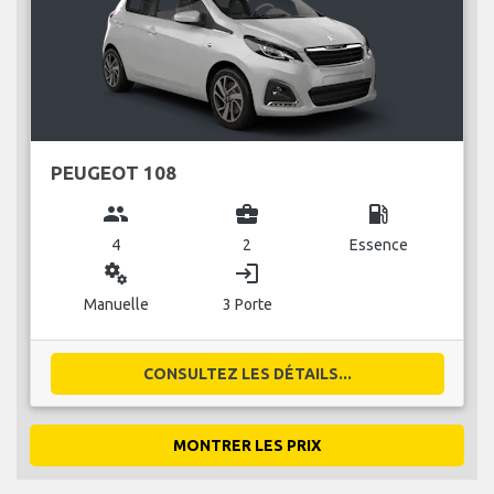
PEUGEOT 108
group
business_center
local_gas_station
4
2
Essence
miscellaneous_services
login
Manuelle
3 Porte
CONSULTEZ LES DÉTAILS...
MONTRER LES PRIX