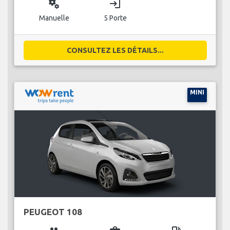
miscellaneous_services
login
Manuelle
5 Porte
CONSULTEZ LES DÉTAILS...
MINI
PEUGEOT 108