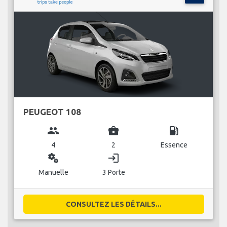
PEUGEOT 108
group
business_center
local_gas_station
4
2
Essence
miscellaneous_services
login
Manuelle
3 Porte
CONSULTEZ LES DÉTAILS...