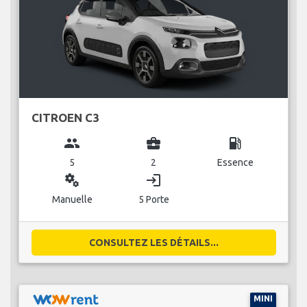
CITROEN C3
group
business_center
local_gas_station
5
2
Essence
miscellaneous_services
login
Manuelle
5 Porte
CONSULTEZ LES DÉTAILS...
MINI