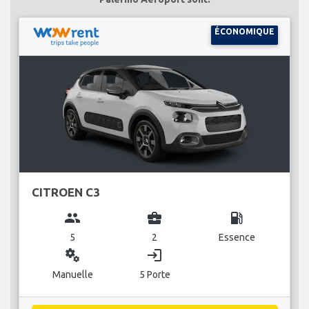
ÉCONOMIQUE
CITROEN C3
group
business_center
local_gas_station
5
2
Essence
miscellaneous_services
login
Manuelle
5 Porte