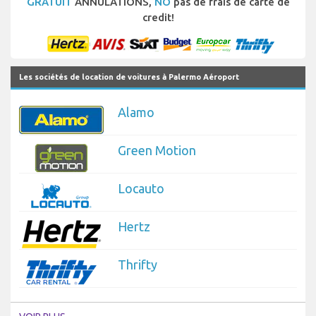
GRATUIT
ANNULATIONS,
NO
pas de frais de carte de
credit!
Les sociétés de location de voitures à Palermo Aéroport
Alamo
Green Motion
Locauto
Hertz
Thrifty