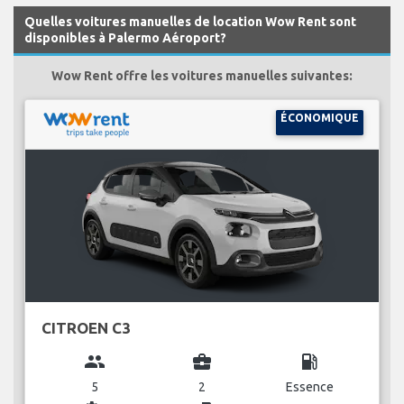
Quelles voitures manuelles de location Wow Rent sont
disponibles à Palermo Aéroport?
Wow Rent offre les voitures manuelles suivantes:
ÉCONOMIQUE
CITROEN C3
group
business_center
local_gas_station
5
2
Essence