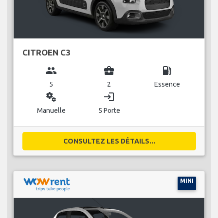
CITROEN C3
group
business_center
local_gas_station
5
2
Essence
miscellaneous_services
login
Manuelle
5 Porte
CONSULTEZ LES DÉTAILS...
MINI