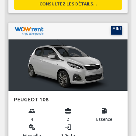
CONSULTEZ LES DÉTAILS...
MINI
PEUGEOT 108
group
business_center
local_gas_station
4
2
Essence
miscellaneous_services
login
Manuelle
3 Porte