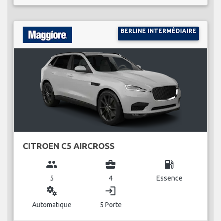
BERLINE INTERMÉDIAIRE
CITROEN C5 AIRCROSS
group
business_center
local_gas_station
5
4
Essence
miscellaneous_services
login
Automatique
5 Porte