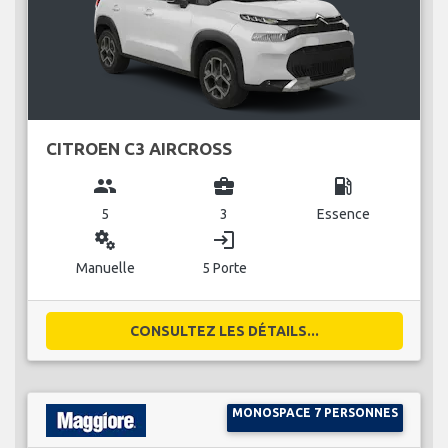
CITROEN C3 AIRCROSS
group
business_center
local_gas_station
5
3
Essence
miscellaneous_services
login
Manuelle
5 Porte
CONSULTEZ LES DÉTAILS...
MONOSPACE 7 PERSONNES