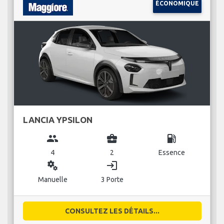
ÉCONOMIQUE
LANCIA YPSILON
group
business_center
local_gas_station
4
2
Essence
miscellaneous_services
login
Manuelle
3 Porte
CONSULTEZ LES DÉTAILS...