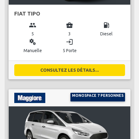
FIAT TIPO
group
business_center
local_gas_station
5
3
Diesel
miscellaneous_services
login
Manuelle
5 Porte
CONSULTEZ LES DÉTAILS...
MONOSPACE 7 PERSONNES