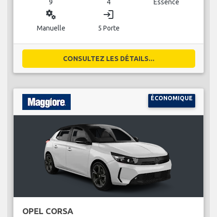
9
4
Essence
miscellaneous_services
login
Manuelle
5 Porte
CONSULTEZ LES DÉTAILS...
ÉCONOMIQUE
OPEL CORSA