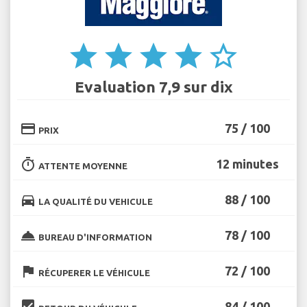
star
star
star
star
star_border
Evaluation 7,9 sur dix
credit_card
75 / 100
PRIX
timer
12 minutes
ATTENTE MOYENNE
directions_car
88 / 100
LA QUALITÉ DU VEHICULE
room_service
78 / 100
BUREAU D'INFORMATION
flag
72 / 100
RÉCUPERER LE VÉHICULE
beenhere
84 / 100