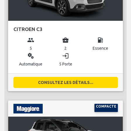
CITROEN C3
group
business_center
local_gas_station
5
2
Essence
miscellaneous_services
login
Automatique
5 Porte
CONSULTEZ LES DÉTAILS...
COMPACTE