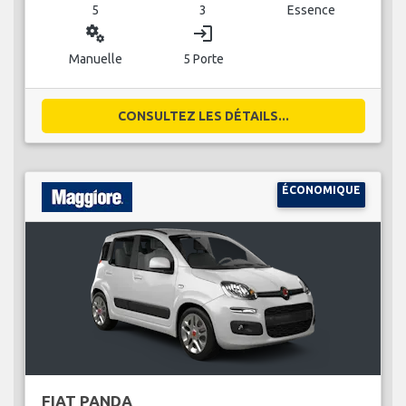
5
3
Essence
miscellaneous_services
login
Manuelle
5 Porte
CONSULTEZ LES DÉTAILS...
ÉCONOMIQUE
FIAT PANDA