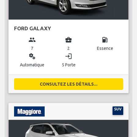
FORD GALAXY
group
business_center
local_gas_station
7
2
Essence
miscellaneous_services
login
Automatique
5 Porte
CONSULTEZ LES DÉTAILS...
SUV