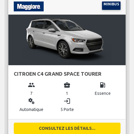
MINIBUS
CITROEN C4 GRAND SPACE TOURER
group
business_center
local_gas_station
7
1
Essence
miscellaneous_services
login
Automatique
5 Porte
CONSULTEZ LES DÉTAILS...