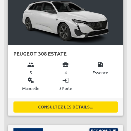
PEUGEOT 308 ESTATE
group
business_center
local_gas_station
5
4
Essence
miscellaneous_services
login
Manuelle
5 Porte
CONSULTEZ LES DÉTAILS...
ÉCONOMIQUE