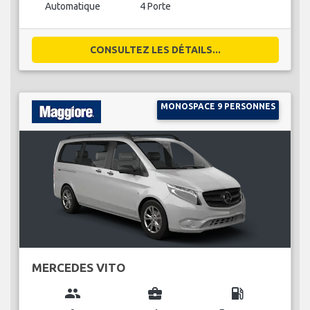
Automatique
4 Porte
CONSULTEZ LES DÉTAILS...
MONOSPACE 9 PERSONNES
MERCEDES VITO
group
business_center
local_gas_station