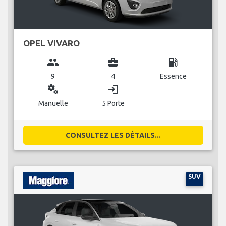
OPEL VIVARO
group
business_center
local_gas_station
9
4
Essence
miscellaneous_services
login
Manuelle
5 Porte
CONSULTEZ LES DÉTAILS...
SUV