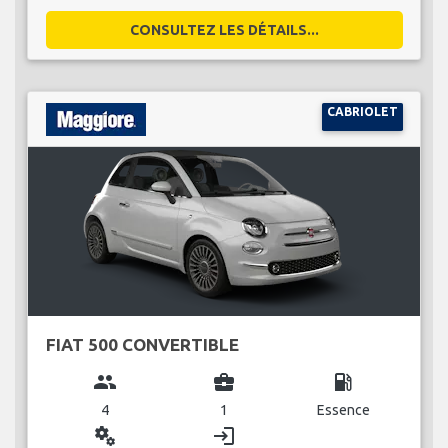
CONSULTEZ LES DÉTAILS...
CABRIOLET
FIAT 500 CONVERTIBLE
group
business_center
local_gas_station
4
1
Essence
miscellaneous_services
login