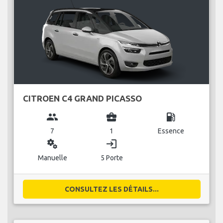
CITROEN C4 GRAND PICASSO
group
business_center
local_gas_station
7
1
Essence
miscellaneous_services
login
Manuelle
5 Porte
CONSULTEZ LES DÉTAILS...