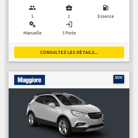
group
business_center
local_gas_station
5
2
Essence
miscellaneous_services
login
Manuelle
5 Porte
CONSULTEZ LES DÉTAILS...
SUV