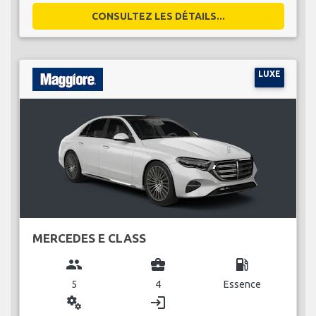
CONSULTEZ LES DÉTAILS...
LUXE
MERCEDES E CLASS
group
business_center
local_gas_station
5
4
Essence
miscellaneous_services
login