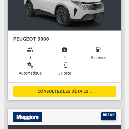
PEUGEOT 3008
group
business_center
local_gas_station
5
4
Essence
miscellaneous_services
login
Automatique
5 Porte
CONSULTEZ LES DÉTAILS...
BREAK