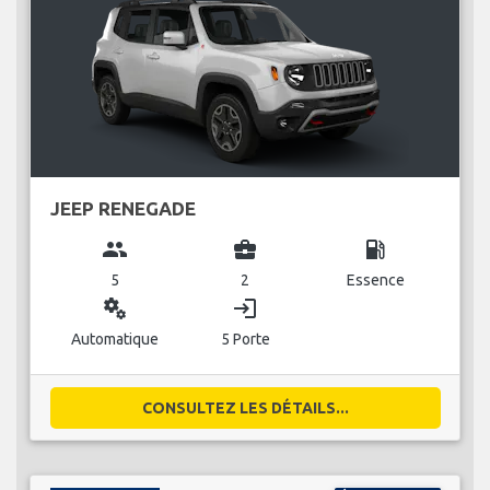
JEEP RENEGADE
group
business_center
local_gas_station
5
2
Essence
miscellaneous_services
login
Automatique
5 Porte
CONSULTEZ LES DÉTAILS...