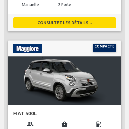
Manuelle
2 Porte
CONSULTEZ LES DÉTAILS...
COMPACTE
FIAT 500L
group
business_center
local_gas_station