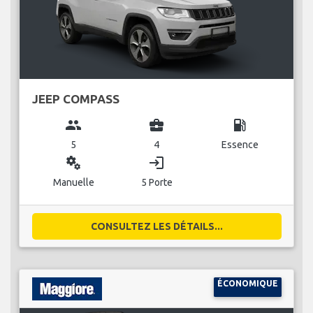
JEEP COMPASS
group
business_center
local_gas_station
5
4
Essence
miscellaneous_services
login
Manuelle
5 Porte
CONSULTEZ LES DÉTAILS...
ÉCONOMIQUE