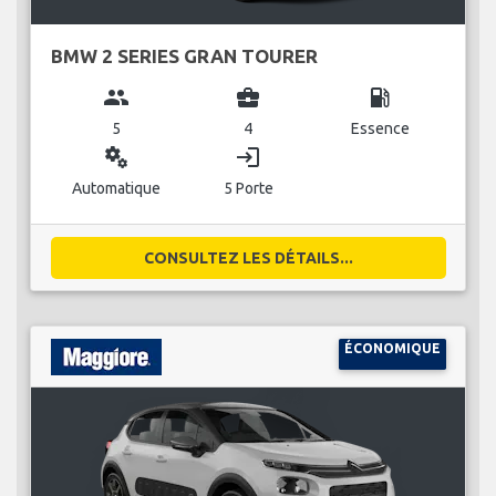
BMW 2 SERIES GRAN TOURER
group
business_center
local_gas_station
5
4
Essence
miscellaneous_services
login
Automatique
5 Porte
CONSULTEZ LES DÉTAILS...
ÉCONOMIQUE