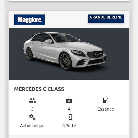
GRANDE BERLINE
MERCEDES C CLASS
group
business_center
local_gas_station
5
4
Essence
miscellaneous_services
login
Automatique
4 Porte