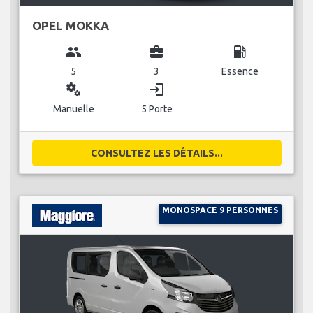
OPEL MOKKA
group
business_center
local_gas_station
5
3
Essence
miscellaneous_services
login
Manuelle
5 Porte
CONSULTEZ LES DÉTAILS...
MONOSPACE 9 PERSONNES