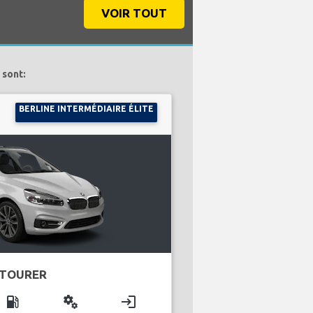
VOIR TOUT
 sont:
BERLINE INTERMÉDIAIRE ÉLITE
 TOURER
local_gas_station
miscellaneous_services
login