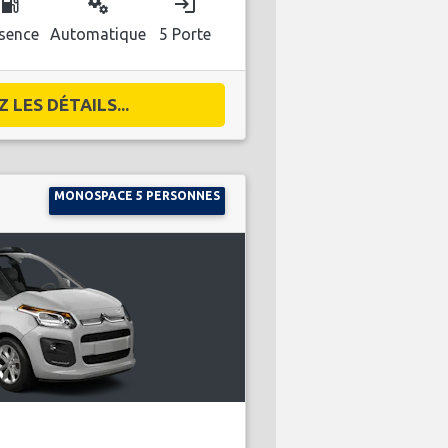
ocal_gas_station
miscellaneous_services
login
sence
Automatique
5 Porte
 LES DÉTAILS...
MONOSPACE 5 PERSONNES