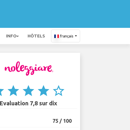
INFO
HÔTELS
français
ar
star
star
star
star_border
Evaluation 7,8 sur dix
75 / 100