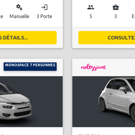
miscellaneous_services
login
group
business_center
ce
Manuelle
3 Porte
5
3
E
DÉTAILS...
CONSULTEZ
MONOSPACE 7 PERSONNES