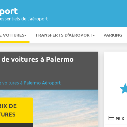
port
essentiels de l’aéroport
E VOITURES
TRANSFERTS D'AÉROPORT
PARKING
de voitures à Palermo
e voitures à Palermo Aéroport
st
RIX DE
TURES
credit_card
PRIX