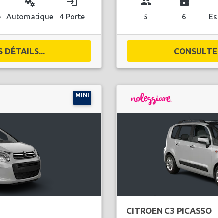
miscellaneous_services
login
group
business_center
l
e
Automatique
4 Porte
5
6
Es
DÉTAILS...
CONSULTEZ
MINI
CITROEN C3 PICASSO