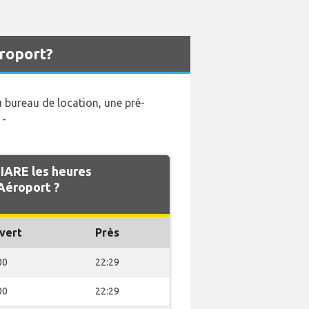
roport?
u bureau de location, une pré-
 -
IARE les heures
Aéroport ?
vert
Près
00
22:29
00
22:29