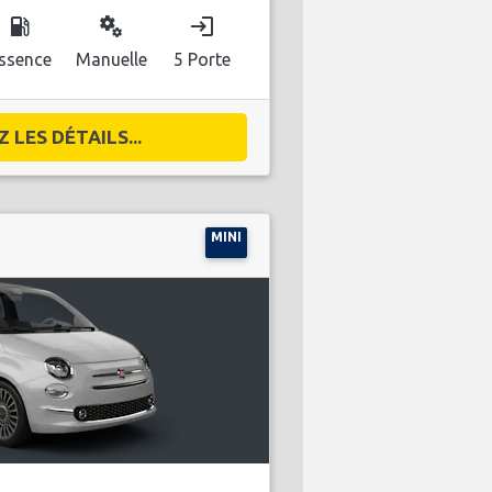
local_gas_station
miscellaneous_services
login
ssence
Manuelle
5 Porte
 LES DÉTAILS...
MINI