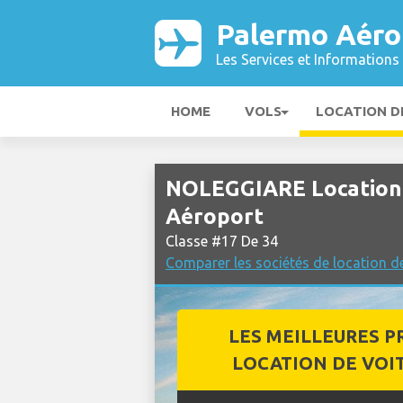
Palermo Aéro
Les Services et Informations 
HOME
VOLS
LOCATION D
NOLEGGIARE Location 
Aéroport
Classe #17 De 34
Comparer les sociétés de location d
LES MEILLEURES P
LOCATION DE VOI