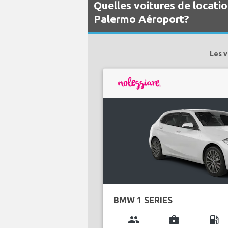
Quelles voitures de locati
Palermo Aéroport?
Les v
BMW 1 SERIES
group
business_center
local_gas_station