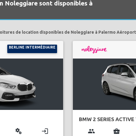
on Noleggiare sont disponibles à
oitures de location disponibles de Noleggiare à Palermo Aéroport
BERLINE INTERMÉDIAIRE
BMW 2 SERIES ACTIVE
miscellaneous_services
login
group
business_center