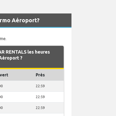
ermo Aéroport?
rme.
AR RENTALS les heures
Aéroport ?
vert
Près
00
22:59
00
22:59
00
22:59