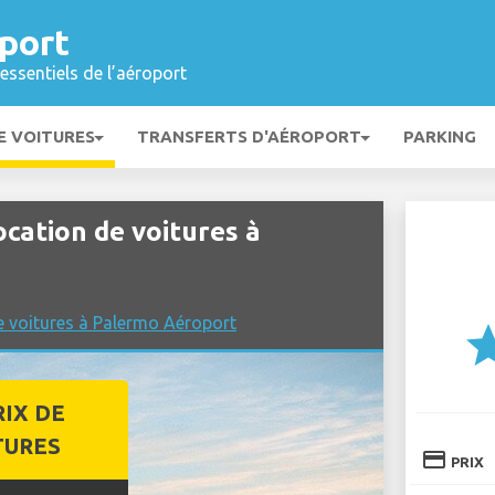
port
essentiels de l’aéroport
E VOITURES
TRANSFERTS D'AÉROPORT
PARKING
ation de voitures à
e voitures à Palermo Aéroport
st
RIX DE
TURES
credit_card
PRIX