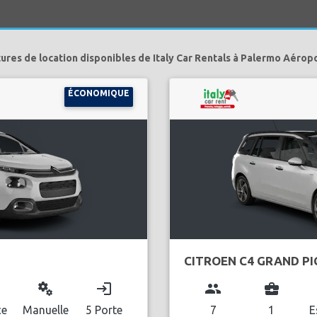
tures de location disponibles de Italy Car Rentals à Palermo Aéropo
ÉCONOMIQUE
CITROEN C4 GRAND P
miscellaneous_services
login
group
business_center
ce
Manuelle
5 Porte
7
1
E