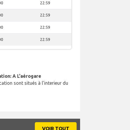
00
22:59
00
22:59
00
22:59
00
22:59
ation: A L'aérogare
cation sont situés à l'interieur du
VOIR TOUT