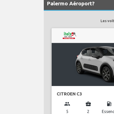
Palermo Aéroport?
Les voi
CITROEN C3
group
business_center
local_gas_station
5
2
Essen