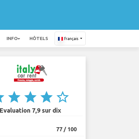
INFO
HÔTELS
français
ar
star
star
star
star_border
Evaluation 7,9 sur dix
77 / 100