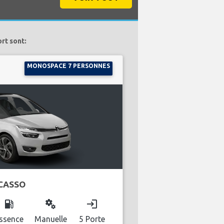
rt sont:
MONOSPACE 7 PERSONNES
ICASSO
local_gas_station
miscellaneous_services
login
ssence
Manuelle
5 Porte