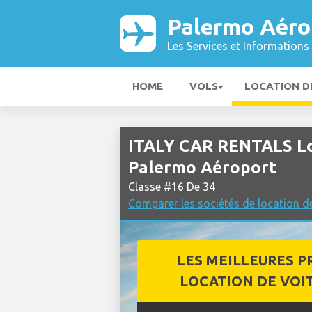
Palermo Aéro
Les Services et Informations 
HOME
VOLS
LOCATION D
ITALY CAR RENTALS Loc
Palermo Aéroport
Classe #16 De 34
Comparer les sociétés de location d
LES MEILLEURES P
LOCATION DE VOI