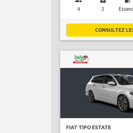
group
business_center
local_gas_station
4
2
Essen
CONSULTEZ LES 
FIAT TIPO ESTATE