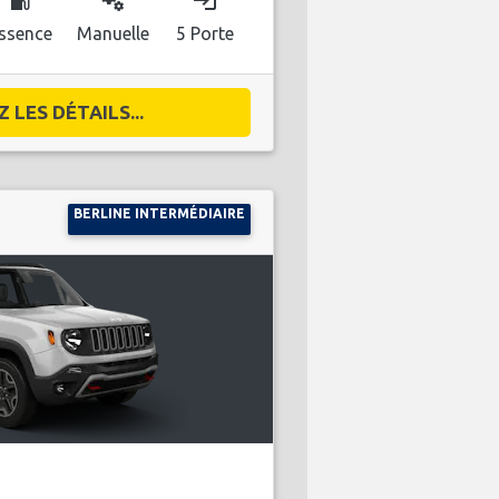
local_gas_station
miscellaneous_services
login
ssence
Manuelle
5 Porte
 LES DÉTAILS...
BERLINE INTERMÉDIAIRE