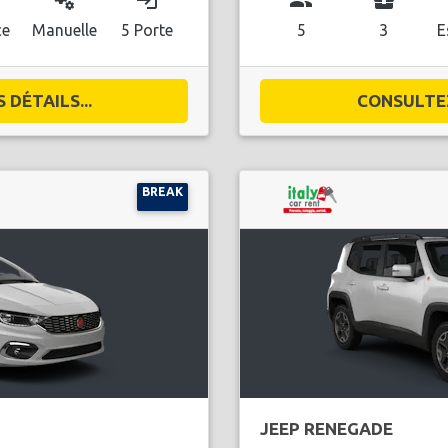
miscellaneous_services
login
group
business_center
ce
Manuelle
5 Porte
5
3
E
DÉTAILS...
CONSULTEZ
BREAK
JEEP RENEGADE